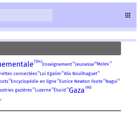
104
nementale
1
5
8
Molex
Enseignement
Jeunesse
1
2
1
nettes connectées
Loi Egalim
Alix Bouilhaguet
1
1
1
1
bots
Encyclopédie en ligne
Eunice Newton Foote
Nagui
90
Gaza
2
1
1
ustries gazières
Luzerne
Élucid
1