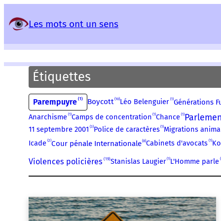
Panneau de gestion des services
Les mots ont un sens
Étiquettes
1
10
1
Parempuyre
Boycott
Léo Belenguier
Générations F
Parlemen
1
1
1
Anarchisme
Camps de concentration
Chance
1
3
Police de caractères
Migrations anima
11 septembre 2001
2
1
8
Icade
Cabinets d'avocats
Ko
Cour pénale Internationale
19
1
Violences policières
Stanislas Laugier
L'Homme parle