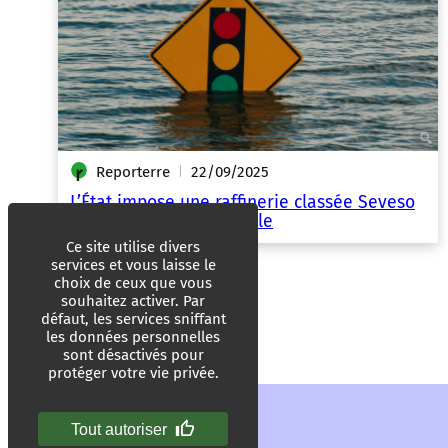
Reporterre
22/09/2025
|
L’État impose une raffinerie classée Seveso
dans une zone inondable
Ce site utilise divers
services et vous laisse le
choix de ceux que vous
souhaitez activer. Par
défaut, les services sniffant
les données personnelles
sont désactivés pour
protéger votre vie privée.
Tout autoriser