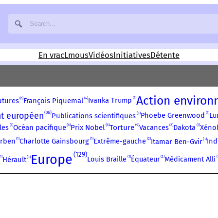
En vrac
Lmous
Vidéos
Initiatives
Détente
Action environ
1
6
4
Ivanka Trump
utures
François Piquemal
36
t européen
1
3
Phoebe Greenwood
Lu
Publications scientifiques
1
9
2
1
6
6
les
Torture
Vacances
Dakota
Xéno
Océan pacifique
Prix Nobel
1
1
2
3
rben
Charlotte Gainsbourg
Extrême-gauche
Ind
Itamar Ben-Gvir
129
Europe
1
1
2
3
Louis Braille
Équateur
Médicament Alli
Hérault