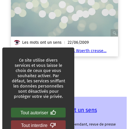
Les mots ont un sens
22/06/2009
|
Déficit : la France atteint le fond, Woerth creuse…
Ce site utilise divers
services et vous laisse le
choix de ceux que vous
souhaitez activer. Par
défaut, les services sniffant
les données personnelles
sont désactivés pour
protéger votre vie privée.
Les mots ont un sens
Tout autoriser
Les mots ont un sens, média libre et indépendant, revue de presse
Tout interdire