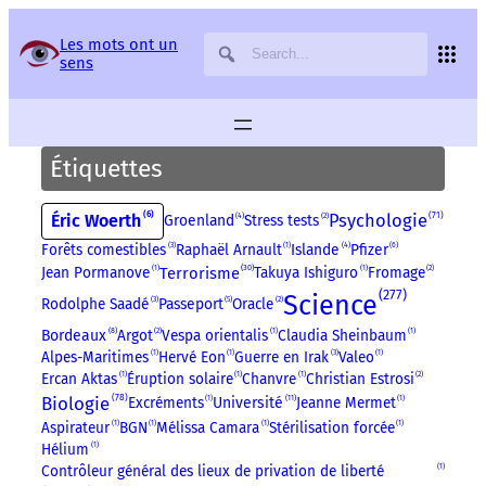
Panneau de gestion des services
Les mots ont un
sens
Étiquettes
6
71
Éric Woerth
Psychologie
Groenland
4
Stress tests
2
Forêts comestibles
3
Raphaël Arnault
1
Islande
4
Pfizer
6
30
Jean Pormanove
1
Terrorisme
Takuya Ishiguro
1
Fromage
2
277
Science
Rodolphe Saadé
3
Passeport
5
Oracle
2
8
Bordeaux
Argot
2
Vespa orientalis
1
Claudia Sheinbaum
1
Alpes-Maritimes
1
Hervé Eon
1
Guerre en Irak
3
Valeo
1
Ercan Aktas
1
Éruption solaire
1
Chanvre
1
Christian Estrosi
2
78
Biologie
11
Excréments
1
Université
Jeanne Mermet
1
Aspirateur
1
BGN
1
Mélissa Camara
1
Stérilisation forcée
1
Hélium
1
Contrôleur général des lieux de privation de liberté
1