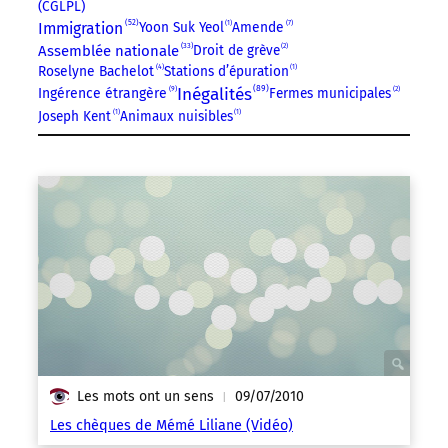
(CGLPL)
52
Immigration
Yoon Suk Yeol
1
Amende
7
33
Assemblée nationale
Droit de grève
2
Roselyne Bachelot
4
Stations d’épuration
1
89
Inégalités
9
Ingérence étrangère
Fermes municipales
2
Joseph Kent
1
Animaux nuisibles
1
Les mots ont un sens
09/07/2010
|
Les chèques de Mémé Liliane (Vidéo)