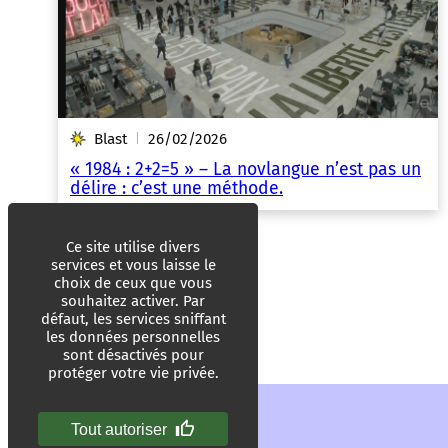
Blast
26/02/2026
|
« 1984 : 2+2=5 » – La novlangue n’est pas un
délire : c’est une méthode.
Ce site utilise divers
services et vous laisse le
choix de ceux que vous
souhaitez activer. Par
défaut, les services sniffant
les données personnelles
sont désactivés pour
protéger votre vie privée.
Tout autoriser