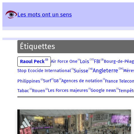
Panneau de gestion des services
Les mots ont un sens
Étiquettes
17
2
1
Lois
8
Raoul Peck
Air Force One
FBI
Bourg-de-Péa
24
16
Angleterre
1
Suisse
Stop Ecocide International
Mères
1
1
1
2
Surf
G8
Agences de notation
Philippines
France Teleco
1
1
3
2
Les Forces majeures
Google news
Tabac
Rouen
Tempêt