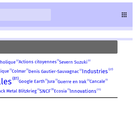
1
2
2
Actions citoyennes
holique
Severn Suzuki
27
Industries
1
1
2
ique
Colmar
Denis Gautier-Sauvagnac
81
les
1
1
1
3
Google Earth
Jura
Cancale
Guerre en Irak
11
1
9
1
Innovations
ack Metal Blitzkrieg
SNCF
Ecosia