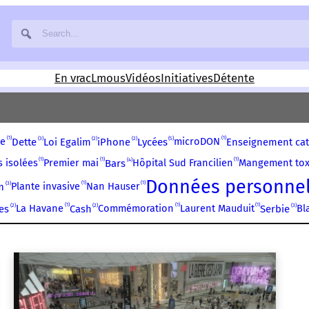
En vrac
Lmous
Vidéos
Initiatives
Détente
1
1
3
2
2
5
ge
microDON
Dette
Loi Egalim
iPhone
Lycées
Enseignement cat
1
1
1
4
 isolées
Premier mai
Hôpital Sud Francilien
Mangement tox
Bars
Données personnel
1
1
3
Plante invasive
Nan Hauser
m
1
1
1
2
2
3
La Havane
Commémoration
Laurent Mauduit
Bl
es
Cash
Serbie