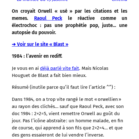
On croyait Orwell « usé » par les citations et les
memes.
Raoul Peck
le réactive comme un
électrochoc : pas une prophétie pop, juste… une
autopsie du pouvoir.
➔ Voir sur le site « Blast »
1984 : l’avenir en rediff.
Je vous en ai
déjà parlé vite fait
. Mais Nicolas
Houguet de Blast a fait bien mieux.
Résumé (inutile parce qu’il faut lire l’article ^^) :
Dans 1984, on a trop vite rangé le mot « orwellien »
au rayon des clichés… sauf que Raoul Peck, avec son
doc 1984 : 2+2=5, vient remettre Orwell au goût du
jour. Pas l’icône abstraite : un homme malade, en fin
de course, qui apprend à son fils que 2+2=4… et que
des gens essaieront de lui vendre l’inverse.