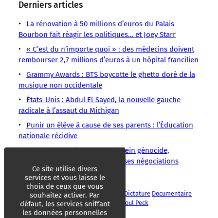
Derniers articles
La rénovation à 50 millions d’euros du Palais
Bourbon fait réagir les politiques… et Joey Starr
« C’est du n’importe quoi » : des médecins doivent
rembourser 2,7 millions d’euros à un hôpital francilien
Grammy Awards : BTS boycotte le ghetto doré de la
musique non occidentale
États-Unis : Abdul El-Sayed, la nouvelle gauche
radicale à l’assaut du Michigan
Punir un élève à cause de ses parents : l’Éducation
nationale récidive
Accord Europol – Israël : en plein génocide,
Bruxelles poursuit secrètement ses négociations
Ce site utilise divers
controversées
services et vous laisse le
choix de ceux que vous
1984
Big Brother
Cinéma
Démocratie
Dictature
Documentaire
souhaitez activer. Par
Dystopie
George Orwell
Novlangue
Raoul Peck
défaut, les services sniffant
les données personnelles