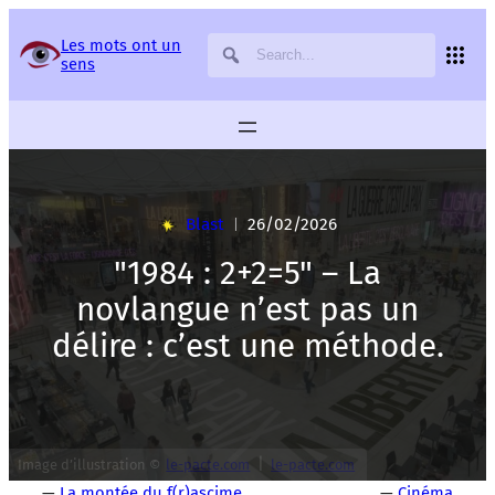
Panneau de gestion des services
Les mots ont un
sens
Blast
26/02/2026
|
"1984 : 2+2=5" – La
novlangue n’est pas un
délire : c’est une méthode.
|
Image d’illustration ©
le-pacte.com
le-pacte.com
—
La montée du f(r)ascime
—
Cinéma