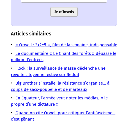
–
–
Les
Les
Les
Les
Les
Les
Les
mots
mots
mots
mots
mots
Je m’inscris
mots
mots
ont
ont
ont
ont
ont
ont
ont
un
un
un
un
un
un
un
sens
sens
sens
sens
sens
sens
sens
Articles similaires
/
/
/
/
/
/
/
LMOUS
LMOUS
LMOUS
LMOUS
LMOUS
« Orwell : 2+2=5 », film de la semaine, indispensable
LMOUS
LMOUS
–
–
–
–
–
–
–
Le documentaire « Le Chant des forêts » dépasse le
pouvoir.
1984
les
réactive
prophétie
Raoul
million d’entrées
Documentaire
1984
Big
citations
comme
pop,
Peck
Dystopie
Flock : la surveillance de masse déclenche une
:
Brother
et
un
juste…
On
George
révolte citoyenne festive sur Reddit
l’avenir
Cinéma
les
électrochoc
une
croyait
Orwell
en
Big Brother s’installe, la résistance s’organise… à
Démocratie
memes.
:
autopsie
Orwell
Novlangue
coups de sacs-poubelle et de marteaux
rediff.
Dictature
Raoul
pas
du
« usé »
Je
Peck
une
En Équateur, l’armée veut noter les médias, « le
par
le
propre d’une dictature »
Quand on cite Orwell pour critiquer l’antifascisme…
c’est gênant