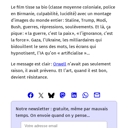
Le film tisse sa bio (classe moyenne coloniale, police
en Birmanie, culpabilité, lucidité) avec un montage
d’images du monde entier : Staline, Trump, Modi,
Bush, guerres, répressions, soulèvements. Et là, ça
pique : « la guerre, c’est la paix », « l’ignorance, c’est
la force ». Gaza, l’Ukraine, les milliardaires qui
bidouillent le sens des mots, les écrans qui
hypnotisent, l’IA qu’on « artificialise »…
Le message est clair :
Orwell
n’avait pas seulement
raison, il avait prévenu. Et l’art, quand il est bon,
devient résistance.
Partager
Partager
Partager
Partager
Partager
Partager
Partager
cet
cet
cet
cet
cet
cet
cet
article
article
article
article
article
article
article
Notre newsletter : gratuite, même par mauvais
via
via
via
via
via
via
via
temps. On envoie quand on y pense…
Email
Facebook
Mastodon
Linkedin
Whatsapp
Bluesky
Twitter
–
–
–
–
–