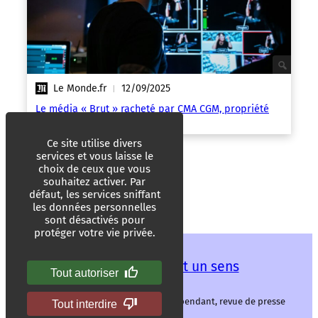
Le Monde.fr
12/09/2025
|
Le média « Brut » racheté par CMA CGM, propriété
de Rodolphe Saadé
Ce site utilise divers
services et vous laisse le
choix de ceux que vous
souhaitez activer. Par
défaut, les services sniffant
les données personnelles
sont désactivés pour
protéger votre vie privée.
Les mots ont un sens
Tout autoriser
Les mots ont un sens, média libre et indépendant, revue de presse
Tout interdire
alternative.