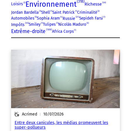
318
Environnement
36
Loisirs
2
Richesse
Jordan Bardella
3
Shell
1
Saint Patrick
1
Criminalité
2
25
Russie
Automobiles
5
Sophia Aram
4
Sepideh Farsi
1
30
Impôts
Smiley
1
Tulipes
1
Nicolás Maduro
6
109
Extrême-droite
Africa Corps
1
Acrimed
10/07/2026
|
Entre deux canicules, les médias promeuvent les
super-pollueurs