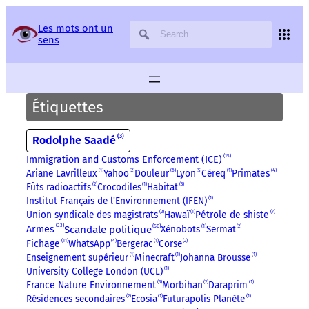
Panneau de gestion des services
Les mots ont un
sens
Étiquettes
3
Rodolphe Saadé
15
Immigration and Customs Enforcement (ICE)
Ariane Lavrilleux
1
Yahoo
2
Douleur
6
Lyon
5
Céreq
1
Primates
4
Fûts radioactifs
2
Crocodiles
1
Habitat
3
Institut Français de l'Environnement (IFEN)
1
Union syndicale des magistrats
2
Hawaï
1
Pétrole de shiste
7
23
50
Scandale politique
Xénobots
1
Sermat
2
Armes
11
Fichage
WhatsApp
4
Bergerac
1
Corse
2
Enseignement supérieur
1
Minecraft
1
Johanna Brousse
1
University College London (UCL)
1
France Nature Environnement
5
Morbihan
2
Daraprim
1
Résidences secondaires
2
Ecosia
1
Futurapolis Planète
1