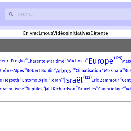
En vrac
Lmous
Vidéos
Initiatives
Détente
129
Europe
1
1
3
Henri Proglio
Wachovia
Charente-Maritime
Maïs
33
Arbres
1
1
2
1
Rhône-Alpes
Robert Boulin
Climatisation
Mo Chara
Ru
122
Israël
2
2
3
4
Entomologie
Torah
Cent
e Hegseth
Éric Zemmour
1
1
1
1
2
Parachutisme
Reptiles
Jalil Richardson
Bruxelles
Cambriolage
Ac