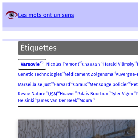
Panneau de gestion des services
Les mots ont un sens
Étiquettes
1
2
1
Varsovie
4
Nicolas Framont
Harald Vilimsky
Chanson
1
1
Genetic Technologies
Médicament Zolgensma
Auvergne-
1
2
1
8
Marseillaise Just
Harvard
Coraux
Mensonge policier
Pet
1
1
1
1
4
Revue Nature
Huawei
Palais Bourbon
Tyler Vigen
USM
1
1
1
Helsinki
James Van Der Beek
Moura