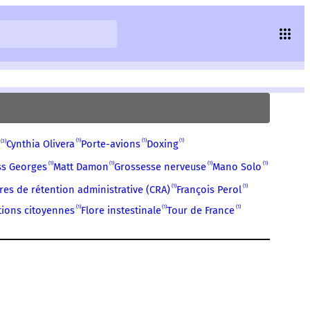
1
1
1
3
Cynthia Olivera
Porte-avions
Doxing
1
1
1
1
ss Georges
Matt Damon
Grossesse nerveuse
Mano Solo
1
1
res de rétention administrative (CRA)
François Perol
1
1
1
tions citoyennes
Flore instestinale
Tour de France