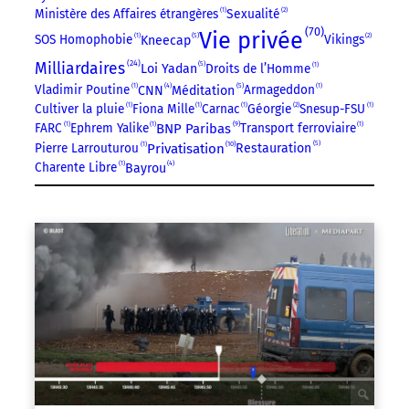
Ministère des Affaires étrangères
1
Sexualité
2
70
Vie privée
5
SOS Homophobie
1
Vikings
2
Kneecap
24
Milliardaires
5
Droits de l’Homme
1
Loi Yadan
4
5
Vladimir Poutine
1
Armageddon
1
CNN
Méditation
Cultiver la pluie
1
Fiona Mille
1
Carnac
1
Géorgie
2
Snesup-FSU
1
9
FARC
1
Ephrem Yalike
1
BNP Paribas
Transport ferroviaire
1
5
10
Pierre Larrouturou
1
Privatisation
Restauration
4
Charente Libre
1
Bayrou