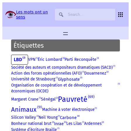
Panneau de gestion des services
Les mots ont un
sens
Étiquettes
2
LBD
3
3
VPN
1
Éric Lombard
Parti Reconquête
Société des auteurs et compositeurs dramatiques (SACD)
1
Action des forces opérationnelles (AFO)
1
Douarnenez
2
7
Glyphosate
Université de Strasbourg
1
Organisation de coopération et de développement
1
économiques (OCDE)
69
Pauvreté
Margaret Crane
1
Sénégal
2
51
Animaux
Machine à voter électronique
1
3
8
Silicon Valley
Neil Young
1
Carbone
6
Bonheur national brut
2
Les Lilas
1
Ardennes
2
Inrae
Système d’écriture Braille
1