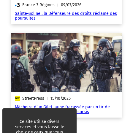
France 3 Régions
09/07/2026
|
Sainte-Soline : la Défenseure des droits réclame des
poursuites
StreetPress
15/10/2025
|
Mâchoire d’un Gilet jaune fracassée par un tir de
LBD : le policier condamné à du sursis
Ce site utilise divers
services et vous laisse le
choix de ceux que vous