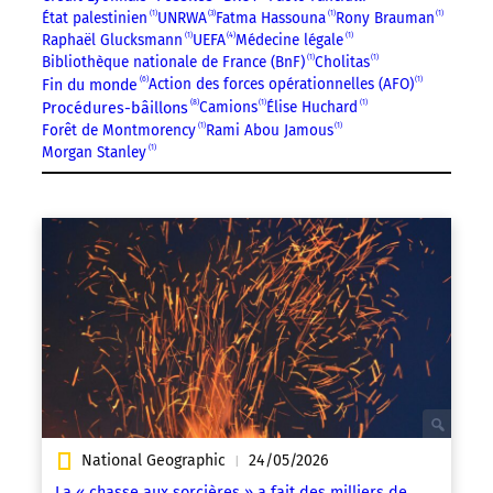
État palestinien
1
UNRWA
3
Fatma Hassouna
1
Rony Brauman
1
4
Raphaël Glucksmann
1
UEFA
Médecine légale
1
Bibliothèque nationale de France (BnF)
1
Cholitas
1
6
Action des forces opérationnelles (AFO)
1
Fin du monde
8
Camions
1
Élise Huchard
1
Procédures-bâillons
Forêt de Montmorency
1
Rami Abou Jamous
1
Morgan Stanley
1
National Geographic
24/05/2026
|
La « chasse aux sorcières » a fait des milliers de