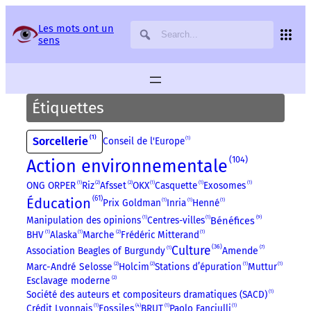
Panneau de gestion des services
Les mots ont un
sens
Étiquettes
1
Sorcellerie
Conseil de l'Europe
1
104
Action environnementale
ONG ORPER
1
Riz
2
Afsset
2
OKX
1
Casquette
1
Exosomes
1
61
Éducation
Prix Goldman
1
Inria
1
Henné
1
9
Bénéfices
Manipulation des opinions
1
Centres-villes
1
BHV
1
Alaska
1
Marche
2
Frédéric Mitterand
1
36
Culture
7
Association Beagles of Burgundy
1
Amende
Marc-André Selosse
2
Holcim
2
Stations d’épuration
1
Muttur
1
Esclavage moderne
2
Société des auteurs et compositeurs dramatiques (SACD)
1
4
Crédit Lyonnais
1
Fossiles
BRUT
1
Paolo Fanciulli
1