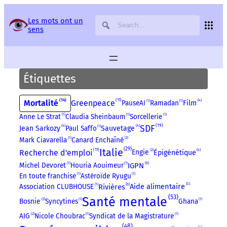
Panneau de gestion des services
Les mots ont un
sens
Étiquettes
14
11
4
Mortalité
Greenpeace
PauseAI
1
Ramadan
1
Film
Anne Le Strat
1
Claudia Sheinbaum
1
Sorcellerie
1
19
SDF
4
4
Paul Saffo
1
Jean Sarkozy
Sauvetage
Mark Ciavarella
1
Canard Enchaîné
2
29
Italie
11
4
Recherche d'emploi
Engie
2
Épigénétique
6
Michel Devoret
1
Houria Aouimeur
1
IGPN
En toute franchise
1
Astéroïde Ryugu
1
5
6
Aide alimentaire
Association CLUBHOUSE
1
Rivières
53
Santé mentale
Bosnie
2
Syncytines
1
Ghana
1
AIG
2
Nicole Choubrac
1
Syndicat de la Magistrature
1
48