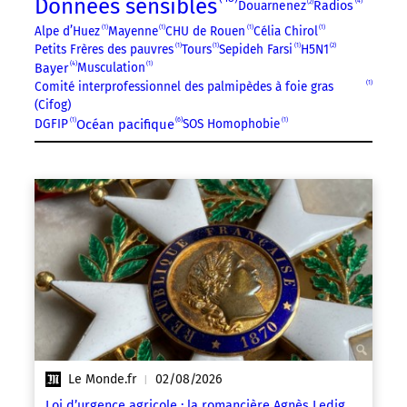
Données sensibles
4
Douarnenez
2
Radios
Alpe d’Huez
1
Mayenne
1
CHU de Rouen
1
Célia Chirol
1
Petits Frères des pauvres
1
Tours
1
Sepideh Farsi
1
H5N1
2
4
Musculation
1
Bayer
Comité interprofessionnel des palmipèdes à foie gras
1
(Cifog)
6
DGFIP
1
Océan pacifique
SOS Homophobie
1
Le Monde.fr
02/08/2026
|
Loi d’urgence agricole : la romancière Agnès Ledig