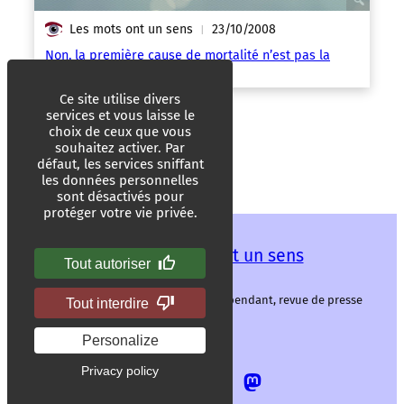
Les mots ont un sens
23/10/2008
|
Non, la première cause de mortalité n’est pas la
culotte de Britney Spears !
Ce site utilise divers
services et vous laisse le
choix de ceux que vous
souhaitez activer. Par
défaut, les services sniffant
les données personnelles
sont désactivés pour
protéger votre vie privée.
Les mots ont un sens
Tout autoriser
Les mots ont un sens, média libre et indépendant, revue de presse
Tout interdire
alternative.
Personalize
Privacy policy
Allez
Allez
Allez
Allez
sur
sur
sur
sur