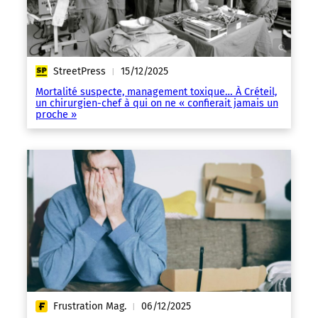
StreetPress
15/12/2025
|
Mortalité suspecte, management toxique… À Créteil,
un chirurgien-chef à qui on ne « confierait jamais un
proche »
Frustration Mag.
06/12/2025
|