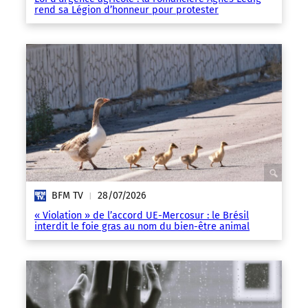
rend sa Légion d’honneur pour protester
BFM TV
28/07/2026
|
« Violation » de l’accord UE-Mercosur : le Brésil
interdit le foie gras au nom du bien-être animal