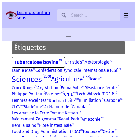
Panneau de gestion des services
Les mots ont un
sens
Étiquettes
1
Tuberculose bovine
Christie’s
2
Météorologie
1
Fannie Mae
1
Confédération syndicale internationale (CSI)
1
280
Sciences
182
Agriculture
Icade
2
Croix-Rouge
1
Ary Abittan
2
Fiona Mille
1
Résistance fertile
1
15
Philippe Poutou
1
Baleines
4
Lech Wilczek
1
DGFIP
1
CNIL
13
8
Femmes enceintes
2
Humiliation
4
Carbone
Radioactivité
11
CLCV
1
BlackCore
1
Acétamipride
3
Canada
Les Amis de la Terre
1
Amine Kessaci
1
17
Médicament Zolgensma
1
Raoul Peck
2
Amazonie
Henri Guaino
3
Flore instestinale
1
9
Food and Drug Administration (FDA)
1
Toulouse
Cécité
2
110