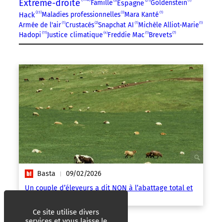
Extrême-droite
21
Famille
5
Goldenstein
1
Espagne
23
Hack
Maladies professionnelles
3
Mara Kanté
1
Armée de l'air
1
Crustacés
2
Snapchat AI
1
Michèle Alliot-Marie
1
11
Hadopi
Justice climatique
4
Freddie Mac
1
Brevets
7
Basta
09/02/2026
|
Un couple d’éleveurs a dit NON à l’abattage total et
a fait changer les règles
Ce site utilise divers
services et vous laisse le