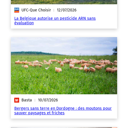
UFC-Que Choisir
12/07/2026
|
La Belgique autorise un pesticide ARN sans
évaluation
Basta
10/07/2026
|
Bergers sans terre en Dordogne : des moutons pour
sauver paysages et friches