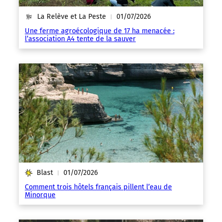
La Relève et La Peste
01/07/2026
|
Une ferme agroécologique de 17 ha menacée :
l’association A4 tente de la sauver
Blast
01/07/2026
|
Comment trois hôtels français pillent l’eau de
Minorque