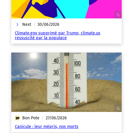
Next
30/06/2026
|
Climate.gov supprimé par Trump, climate.us
ressuscité par la populace
Bon Pote
27/06/2026
|
Canicule : leur mépris, nos morts