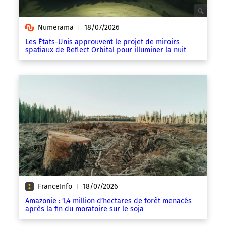
Numerama
18/07/2026
|
Les États-Unis approuvent le projet de miroirs
spatiaux de Reflect Orbital pour illuminer la nuit
FranceInfo
18/07/2026
|
Amazonie : 1,4 million d’hectares de forêt menacés
après la fin du moratoire sur le soja