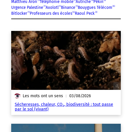
Matthieu Aron
1
Téléphonie mobile
1
Autriche
3
Pékin
3
Urgence Palestine
1
Axolotl
1
Binance
1
Bouygues Télécom
6
Bitlocker
1
Professeurs des écoles
4
Raoul Peck
2
Les mots ont un sens
03/08/2026
|
Sécheresses, chaleur, CO₂, biodiversité : tout passe
par le sol (vivant)