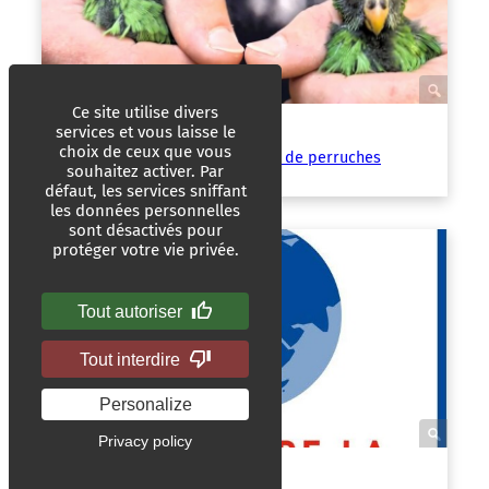
Ce site utilise divers
France 24
22/06/2026
|
services et vous laisse le
choix de ceux que vous
En Nouvelle-Zélande, un couple de perruches
souhaitez activer. Par
hyperactif relance son espèce
défaut, les services sniffant
les données personnelles
sont désactivés pour
protéger votre vie privée.
Tout autoriser
Tout interdire
Personalize
Privacy policy
Disclose.ngo
18/06/2026
|