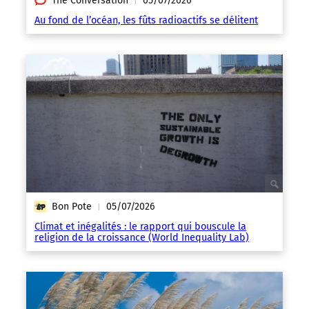
The Conversation
05/07/2026
|
Au fond de l’océan, les fûts radioactifs se délitent
Bon Pote
05/07/2026
|
Climat et inégalités : le rapport qui bouscule la
religion de la croissance (World Inequality Lab)