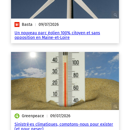
Basta
09/07/2026
|
Un nouveau parc éolien 100% citoyen et sans
opposition en Maine-et-Loire
Greenpeace
09/07/2026
|
Sinistré·es climatiques, comptons-nous pour exister
(et pour peser)