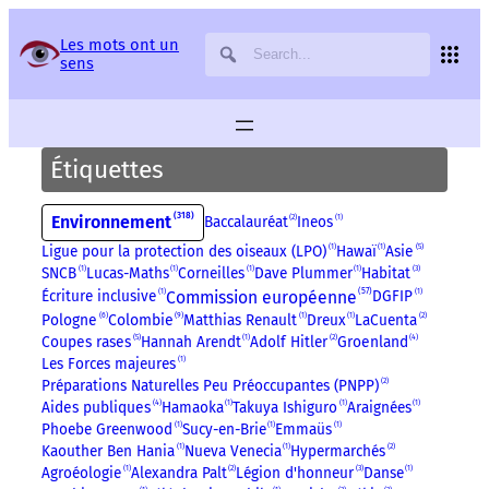
Panneau de gestion des services
Les mots ont un
sens
Étiquettes
318
Environnement
Baccalauréat
2
Ineos
1
Ligue pour la protection des oiseaux (LPO)
1
Hawaï
1
Asie
5
SNCB
1
Lucas-Maths
1
Corneilles
1
Dave Plummer
1
Habitat
3
57
Commission européenne
Écriture inclusive
1
DGFIP
1
9
Pologne
6
Colombie
Matthias Renault
1
Dreux
1
LaCuenta
2
Coupes rases
5
Hannah Arendt
1
Adolf Hitler
2
Groenland
4
Les Forces majeures
1
Préparations Naturelles Peu Préoccupantes (PNPP)
2
Aides publiques
4
Hamaoka
1
Takuya Ishiguro
1
Araignées
1
Phoebe Greenwood
1
Sucy-en-Brie
1
Emmaüs
1
Kaouther Ben Hania
1
Nueva Venecia
1
Hypermarchés
2
Agroéologie
1
Alexandra Palt
2
Légion d'honneur
3
Danse
1