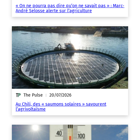
« On ne pourra pas dire qu’on ne savait pas » : Marc-
André Selosse alerte sur l’agriculture
The Pulse
20/07/2026
|
Au Chili, des « saumons solaires » savourent
l’agrivoltaïsme