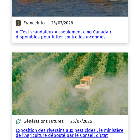
FranceInfo
25/07/2026
|
« C’est scandaleux » : seulement cinq Canadair
disponibles pour lutter contre les incendies
Générations Futures
25/07/2026
|
Exposition des riverains aux pesticides : le ministère
de l’Agriculture débouté par le Conseil d’État