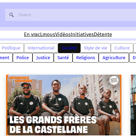
En vrac
Lmous
Vidéos
Initiatives
Détente
Politique
International
Société
Style de vie
Culture
ment
Police
Justice
Santé
Religions
Agriculture
D