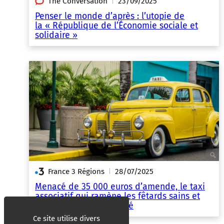
The Conversation
23/09/2025
|
Penser le monde d’après : l’utopie de
la « République de l’Économie sociale et
solidaire »
France 3 Régions
28/07/2025
|
Menacé de 35 000 euros d’amende, le taxi
associatif qui ramène les fêtards sains et
saufs, arrête son activité
Ce site utilise divers