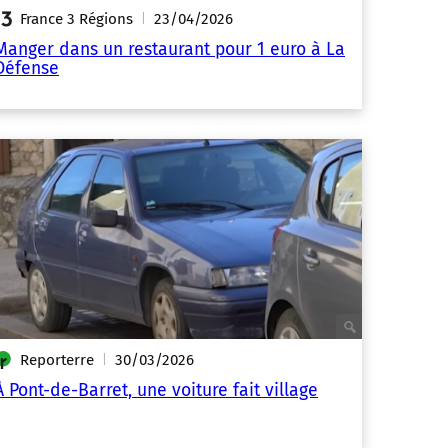
France 3 Régions
23/04/2026
|
Manger dans un restaurant pour 1 euro à La
Défense
Reporterre
30/03/2026
|
À Pont-de-Barret, une voiture fait village