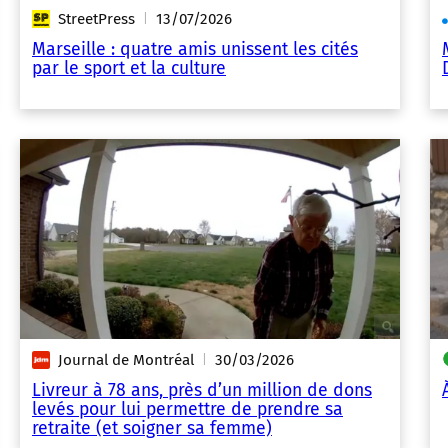
StreetPress
13/07/2026
|
Marseille : quatre amis unissent les cités
par le sport et la culture
Journal de Montréal
30/03/2026
|
Livreur à 78 ans, près d’un million de dons
levés pour lui permettre de prendre sa
retraite (et soigner sa femme)