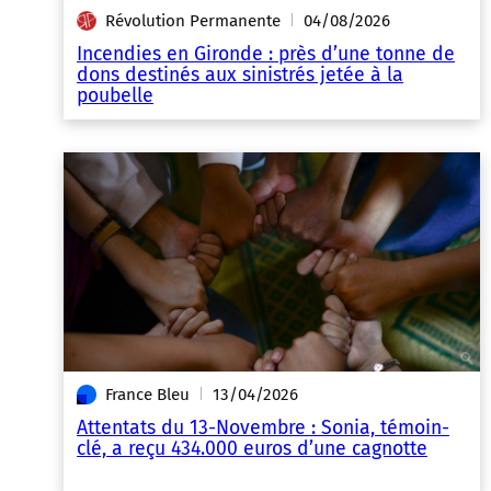
Révolution Permanente
04/08/2026
|
Incendies en Gironde : près d’une tonne de
dons destinés aux sinistrés jetée à la
poubelle
France Bleu
13/04/2026
|
Attentats du 13-Novembre : Sonia, témoin-
clé, a reçu 434.000 euros d’une cagnotte