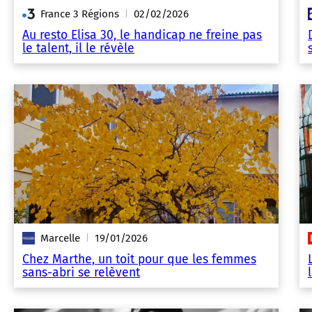
France 3 Régions
02/02/2026
|
Au resto Elisa 30, le handicap ne freine pas
le talent, il le révèle
Marcelle
19/01/2026
|
Chez Marthe, un toit pour que les femmes
sans-abri se relèvent