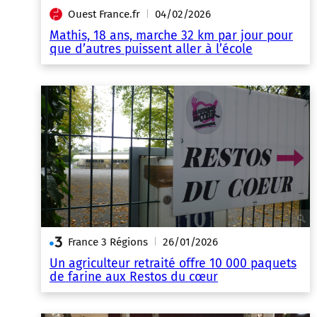
Ouest France.fr
04/02/2026
|
Mathis, 18 ans, marche 32 km par jour pour
que d’autres puissent aller à l’école
France 3 Régions
26/01/2026
|
Un agriculteur retraité offre 10 000 paquets
de farine aux Restos du cœur