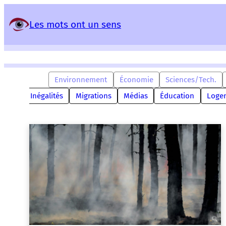
Panneau de gestion des services
Les mots ont un sens
Environnement
Économie
Sciences/Tech.
vreté
Inégalités
Migrations
Médias
Éducation
Loge