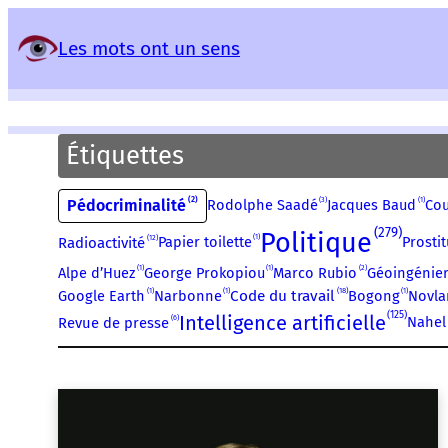
Panneau de gestion des services
Les mots ont un sens
Étiquettes
2
3
1
Pédocriminalité
Rodolphe Saadé
Jacques Baud
Cou
279
Politique
1
12
Papier toilette
Prostit
Radioactivité
1
1
2
Alpe d’Huez
George Prokopiou
Marco Rubio
Géoingénier
1
1
18
1
Google Earth
Narbonne
Code du travail
Bogong
Novla
125
Intelligence artificielle
6
Nahel
Revue de presse