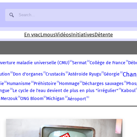
En vrac
Lmous
Vidéos
Initiatives
Détente
2
2
1
verture maladie universelle (CMU)
Sermat
Collège de France
Débr
Chan
2
1
2
1
2
ution
Don d'organes
Crustacés
Astéroïde Ryugu
Géorgie
2
2
1
3
1
ie
Humanisme
Préhistoire
Hommage
Décharges sauvages
Phos
3
1
ngue
Le cycle de l'eau devient de plus en plus "irrégulier"
Kaboul
1
2
2
5
 Merzouk
ONG Bloom
Michigan
Aéroport