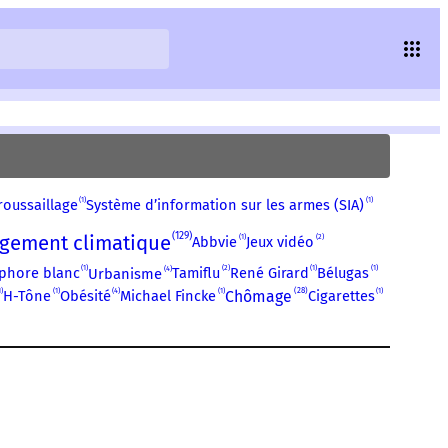
1
1
oussaillage
Système d’information sur les armes (SIA)
129
gement climatique
1
2
Abbvie
Jeux vidéo
1
2
1
1
4
phore blanc
Tamiflu
René Girard
Bélugas
Urbanisme
1
1
1
28
1
4
H-Tône
Michael Fincke
Chômage
Cigarettes
Obésité