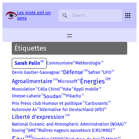
Panneau de gestion des services
Les mots ont un
sens
Étiquettes
2
Sarah Palin
Communisme
1
Météorologie
1
16
Défense
5
UFO
Denis Gautier-Sauvagnac
2
Safran
1
29
19
Énergies
Agroalimentaire
5
Microsoft
Musculation
1
Célia Chirol
1
Yuka
1
Appli mobile
2
14
Soudan
Onesse-Laharie
1
Pikachu
1
3
5
Carburants
Prix Press club Humour et politique
Autoroute A4
1
Alternative für Deutschland (AfD)
2
19
Liberté d'expression
National Oceanic and Atmospheric Administration (NOAA)
2
Doxing
1
AME
1
Maîtres-nageurs sauveteurs (CRS/MNS)
1
46
5
6
1