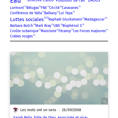
Eau
LMOUS
Directive CSDDD
Pollution de l'air
Lormont
1
Bélugas
1
FNE
1
Cécité
2
Caravanes
1
Conférence de Yalta
1
Balkany
1
Loi Tepa
1
23
Luttes sociales
3
Raphaël Glucksmann
1
Madagascar
Barbara Butch
2
Mark Bray
1
UBS
2
Bisphénol S
2
Croûte océanique
1
Marxisme
1
Fécamp
1
Les Forces majeures
1
Crabes rouges
1
Les mots ont un sens
26/09/2008
|
Sarah Palin, folle de Dieu, exorcisée et vice-