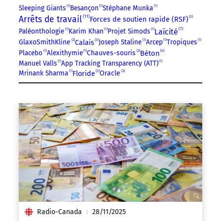
Sleeping Giants
1
Besançon
1
Stéphane Munka
1
11
Arrêts de travail
3
Forces de soutien rapide (RSF)
7
Laïcité
Paléonthologie
1
Karim Khan
1
Projet Simods
1
3
2
GlaxoSmithKline
Joseph Staline
1
Arcep
1
Tropiques
1
Calais
2
4
Placebo
1
Alexithymie
1
Chauves-souris
Béton
Manuel Valls
1
App Tracking Transparency (ATT)
1
3
2
Mrinank Sharma
1
Oracle
Floride
Radio-Canada
28/11/2025
|