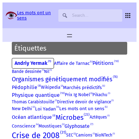
Panneau de gestion des services
Les mots ont un
sens
Étiquettes
10
1
Pétitions
Andriy Yermak
5
Affaire de Tarnac
Bande dessinée
1
Nil
1
16
Organismes génétiquement modifiés
8
Pédophilie
2
5
Wikipedia
Marchés prédictifs
10
Physique quantique
2
Prix Ig Nobel
Pikachu
1
Thomas Carabistouille
1
Directive devoir de vigilance
1
3
6
5
Loi Yadan
Les mots ont un sens
New Delhi
23
Microbes
8
Océan atlantique
Aztèques
1
3
7
4
Glyphosate
Conscience
Moustiques
31
Crise de 2008
2
SEC
Camions
1
BioNTech
1