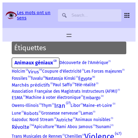
Panneau de gestion des services
Les mots ont un
sens
Étiquettes
2
Animaux géniaux
Découverte de l'Amérique
1
9
Virus
Holcim
2
Coupure d'électricité
1
Les Forces majeures
1
4
6
Tuvalu
2
Nastassja Kinski
1
Égypte
Fossiles
5
Marchés prédictifs
Paul Saffo
1
Télé-réalité
1
Association Française des Magistrats Instructeurs (AFMI)
1
3
3
Machine à voter électronique
1
ESMA
Embargo
27
Iran
3
Owens-Illinois
1
Thym
1
Libor
1
Maine-et-Loire
5
Robots
Lune
1
Grossesse nerveuse
1
Lamas
1
3
Gazoduc Nord Stream
2
Animaux nuisibles
1
Autriche
14
Révolte
Apiculture
2
Rami Abou Jamous
1
Tsunami
1
47
Violence
Trans Musicales de Rennes
1
Chenilles
1