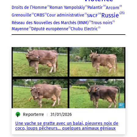
4
7
Droits de l’Homme
1
Roman Yampolskiy
1
Arcom
Palantir
25
Russie
9
SNCF
Grenouille
1
CMBS
1
Cour administrative
1
Réseau des Nouvelles des Marchés (RNM)
1
Trous noirs
1
Mayenne
1
Député européenne
1
Chubu Electric
1
Reporterre
31/01/2026
|
Une vache se gratte avec un balai, pieuvres noix de
coco, loups pêcheurs… quelques animaux géniaux