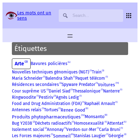
Panneau de gestion des services
Les mots ont un
sens
Étiquettes
2
Arte
4
Bavures policières
Nouvelles techniques génomiques (NGT)
1
Train
3
Maria Schneider
1
Balendra Shah
1
Paquet télécom
1
11
Voitures
Résidences secondaires
2
Spyware Predator
1
Cour suprême US
3
Daniel Siad
1
Thessalonique
1
Nanterre
1
Ringwoodite
1
Pestiriv
3
Agnès Ledig
1
Food and Drug Administration (FDA)
1
Raphaël Arnault
1
6
Antennes relais
1
Tortues
1
Renee Good
8
13
Produits phytopharmaceutiques
Monsanto
4
4
Bug Y2038
2
Déchets radioactifs
1
Homosexualité
Attentat
Isolement social
2
Annonay
1
Verdon‑sur‑Mer
1
Carla Bruni
1
6
Les Forces majeures
1
Stanislas Laugier
1
Géorgie
2
Sommeil