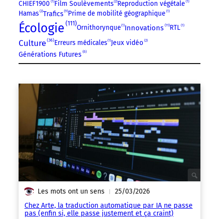
CHIEF1900
1
Film Soulèvements
2
Reproduction végétale
1
9
Hamas
2
Prime de mobilité géographique
1
Trafics
111
Écologie
11
Innovations
Ornithorynque
1
RTL
1
36
Culture
Erreurs médicales
1
Jeux vidéo
2
6
Générations Futures
Les mots ont un sens
25/03/2026
|
Chez Arte, la traduction automatique par IA ne passe
pas (enfin si, elle passe justement et ça craint)