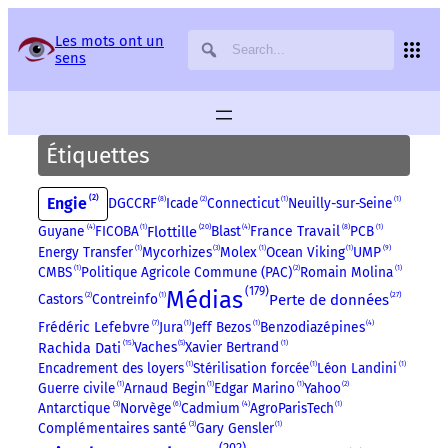
Panneau de gestion des services
Les mots ont un
sens
Étiquettes
2
Engie
8
DGCCRF
Icade
2
Connecticut
1
Neuilly-sur-Seine
1
20
8
Guyane
4
FICOBA
1
Flottille
Blast
4
France Travail
PCB
1
9
Energy Transfer
1
Mycorhizes
3
Molex
1
Ocean Viking
1
UMP
CMBS
1
Politique Agricole Commune (PAC)
2
Romain Molina
1
179
Médias
27
Castors
2
Contreinfo
1
Perte de données
7
Frédéric Lefebvre
Jura
1
Jeff Bezos
1
Benzodiazépines
4
15
Vaches
5
Xavier Bertrand
1
Rachida Dati
Encadrement des loyers
1
Stérilisation forcée
1
Léon Landini
1
Guerre civile
1
Arnaud Begin
1
Edgar Marino
1
Yahoo
2
Antarctique
3
Norvège
6
Cadmium
4
AgroParisTech
1
Complémentaires santé
3
Gary Gensler
1
202