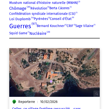
Muséum national d'histoire naturelle (MNHN)
3
28
Chômage
6
Berta Cáceres
1
Révolution
Confédération syndicale internationale (CSI)
1
8
13
Loi Duplomb
Pyrénées
3
Conseil d'État
97
Guerres
4
Bernard Kouchner
CRIF
2
Sage Vilaine
1
20
Nucléaire
Squid Game
1
Reporterre
10/02/2026
|
Celles, ce village fantôme ressuscité… sans