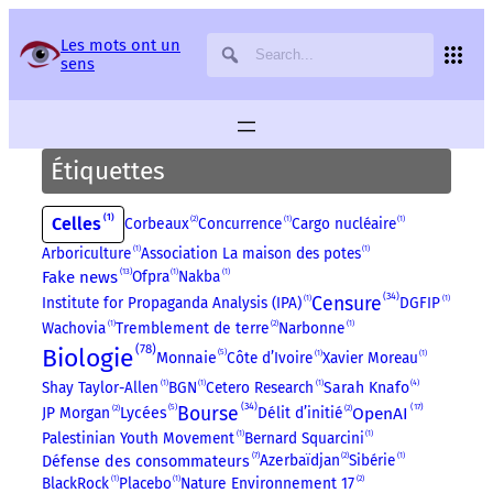
Panneau de gestion des services
Les mots ont un
sens
Étiquettes
1
Celles
Corbeaux
2
Concurrence
1
Cargo nucléaire
1
Arboriculture
1
Association La maison des potes
1
13
Fake news
Ofpra
1
Nakba
1
34
Censure
Institute for Propaganda Analysis (IPA)
1
DGFIP
1
Wachovia
1
Tremblement de terre
2
Narbonne
1
78
Biologie
5
Côte d’Ivoire
1
Xavier Moreau
1
Monnaie
4
Shay Taylor-Allen
1
BGN
1
Cetero Research
1
Sarah Knafo
34
Bourse
5
17
OpenAI
JP Morgan
2
Délit d’initié
2
Lycées
Palestinian Youth Movement
1
Bernard Squarcini
1
7
Azerbaïdjan
2
Sibérie
1
Défense des consommateurs
BlackRock
1
Placebo
1
Nature Environnement 17
2