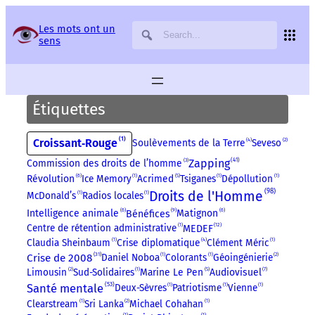
Panneau de gestion des services
Les mots ont un
sens
Étiquettes
1
Croissant‑Rouge
Soulèvements de la Terre
4
Seveso
2
41
Zapping
Commission des droits de l’homme
3
6
Révolution
Ice Memory
1
Acrimed
5
Tsiganes
1
Dépollution
1
98
Droits de l'Homme
McDonald’s
1
Radios locales
1
9
6
6
Intelligence animale
Matignon
Bénéfices
12
Centre de rétention administrative
1
MEDEF
Claudia Sheinbaum
1
Crise diplomatique
4
Clément Méric
1
31
Crise de 2008
Daniel Noboa
1
Colorants
1
Géoingénierie
2
7
Limousin
2
Sud-Solidaires
1
Marine Le Pen
5
Audiovisuel
53
Santé mentale
Deux-Sèvres
1
Patriotisme
1
Vienne
1
Clearstream
1
Sri Lanka
2
Michael Cohahan
1
1
1