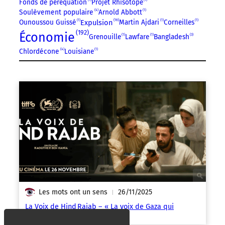
Fonds de péréquation
Projet Rhisotope
Soulèvement populaire
4
Arnold Abbott
1
16
Expulsion
Ounoussou Guissé
1
Martin Ajdari
1
Corneilles
1
192
Économie
Grenouille
1
Lawfare
1
Bangladesh
3
Chlordécone
4
Louisiane
1
Les mots ont un sens
26/11/2025
|
La Voix de Hind Rajab – « La voix de Gaza qui
appelait à l’aide »