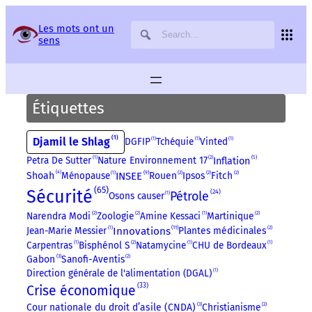
Panneau de gestion des services
Les mots ont un
sens
Étiquettes
1
Djamil le Shlag
DGFIP
1
Tchéquie
1
Vinted
1
5
Petra De Sutter
1
Nature Environnement 17
2
Inflation
4
9
Ménopause
1
INSEE
Rouen
2
Ipsos
2
Fitch
2
Shoah
65
Sécurité
24
Pétrole
Osons causer
1
Narendra Modi
2
Zoologie
2
Amine Kessaci
1
Martinique
2
11
Jean-Marie Messier
1
Innovations
Plantes médicinales
2
Carpentras
1
Bisphénol S
2
Natamycine
1
CHU de Bordeaux
1
3
Gabon
Sanofi-Aventis
2
Direction générale de l'alimentation (DGAL)
1
33
Crise économique
3
Cour nationale du droit d’asile (CNDA)
Christianisme
2