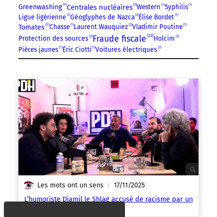
4
7
Centrales nucléaires
Western
1
Syphilis
1
Greenwashing
Ligue ligérienne
1
Géoglyphes de Nazca
2
Élise Bordet
1
5
Chasse
1
Laurent Wauquiez
2
Vladimir Poutine
1
Tomates
23
Fraude fiscale
Protection des sources
2
Holcim
2
Pièces jaunes
1
Éric Ciotti
1
Voitures électriques
2
Les mots ont un sens
17/11/2025
|
L’humoriste Djamil le Shlag accusé de racisme par un
ciottiste soutenu par le RN