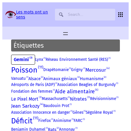
Panneau de gestion des services
Les mots ont un
sens
Étiquettes
3
Gemini
Lynx
1
Réseau Environnement Santé (RES)
1
11
Poisson
4
Mercosur
Drapétomanie
1
Grigny
1
2
2
2
Vanuatu
1
Alsace
Animaux géniaux
Humanisme
Aéroports de Paris (ADP)
1
Association Beagles of Burgundy
1
5
Aide alimentaire
Fondation des femmes
1
3
3
Le Pixel Mort
Nitrates
Massachusetts
1
Révisionnisme
1
4
Jean Sarkozy
Baudouin Prot
1
Association Innocence en danger
1
Gênes
1
Ségolène Royal
1
11
Déficit
Firefox
1
Animisme
1
FARC
1
2
Benjamin Duhamel
1
Rats
Annonay
1