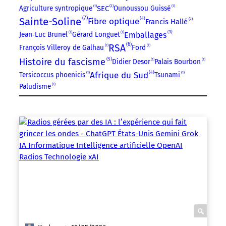
2
Agriculture syntropique
1
SEC
Ounoussou Guissé
1
7
Sainte-Soline
4
Fibre optique
2
Francis Hallé
3
Emballages
Jean‑Luc Brunel
1
Gérard Longuet
1
6
RSA
François Villeroy de Galhau
1
Ford
1
5
Histoire du fascisme
Didier Desor
1
Palais Bourbon
1
4
Afrique du Sud
Tersicoccus phoenicis
1
Tsunami
1
Paludisme
1