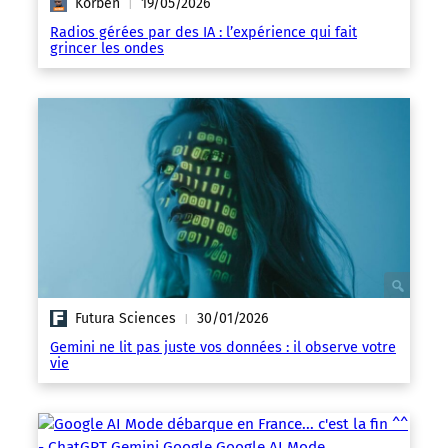
Korben
19/05/2026
|
Radios gérées par des IA : l’expérience qui fait
grincer les ondes
Futura Sciences
30/01/2026
|
Gemini ne lit pas juste vos données : il observe votre
vie