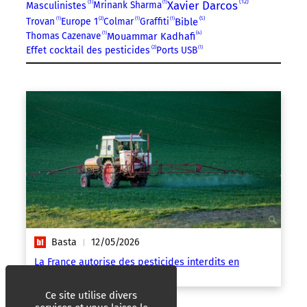
12
3
Xavier Darcos
Mrinank Sharma
1
Masculinistes
2
5
Trovan
1
Europe 1
Colmar
1
Graffiti
1
Bible
4
Mouammar Kadhafi
Thomas Cazenave
1
2
Effet cocktail des pesticides
Ports USB
1
Basta
12/05/2026
|
La France autorise des pesticides interdits en
Europe
Ce site utilise divers