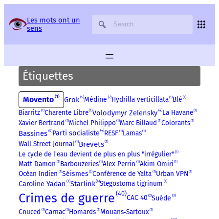
Panneau de gestion des services
Les mots ont un
sens
Étiquettes
1
Movento
5
2
Grok
Médine
Hydrilla verticillata
1
Blé
1
4
Volodymyr Zelensky
Biarritz
1
Charente Libre
1
La Havane
1
Xavier Bertrand
1
Michel Philippo
1
Marc Billaud
1
Colorants
1
4
5
Parti socialiste
Bassines
RESF
1
Lamas
1
7
Wall Street Journal
1
Brevets
Le cycle de l'eau devient de plus en plus "irrégulier"
1
Matt Damon
1
Barbouzeries
1
Alex Perrin
1
Akim Omiri
1
2
Océan Indien
1
Séismes
Conférence de Yalta
1
Urban VPN
1
3
4
Starlink
Stegostoma tigrinum
1
Caroline Yadan
40
Crimes de guerre
3
2
CAC 40
Suède
Cnuced
1
Carnac
1
Homards
1
Mouans‑Sartoux
1