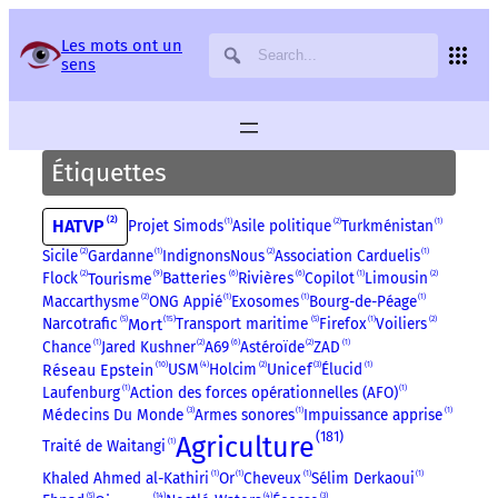
Panneau de gestion des services
Les mots ont un
sens
Étiquettes
2
HATVP
Projet Simods
1
Asile politique
2
Turkménistan
1
Sicile
2
Gardanne
1
IndignonsNous
2
Association Carduelis
1
9
6
6
Flock
2
Batteries
Rivières
Copilot
1
Limousin
2
Tourisme
Maccarthysme
2
ONG Appié
1
Exosomes
1
Bourg-de-Péage
1
15
Mort
Narcotrafic
5
Transport maritime
5
Firefox
1
Voiliers
2
6
Chance
1
Jared Kushner
2
A69
Astéroïde
2
ZAD
1
10
USM
4
Holcim
2
Unicef
3
Élucid
1
Réseau Epstein
Laufenburg
1
Action des forces opérationnelles (AFO)
1
Médecins Du Monde
3
Armes sonores
1
Impuissance apprise
1
181
Agriculture
Traité de Waitangi
1
Khaled Ahmed al-Kathiri
1
Or
1
Cheveux
1
Sélim Derkaoui
1
14
5
4
3