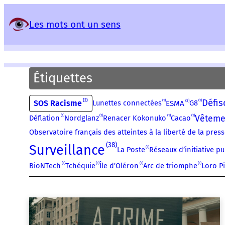
Panneau de gestion des services
Les mots ont un sens
Étiquettes
Défis
2
1
1
SOS Racisme
3
Lunettes connectées
G8
ESMA
Vêteme
1
1
1
1
Déflation
Nordglanz
Renacer Kokonuko
Cacao
Observatoire français des atteintes à la liberté de la press
38
Surveillance
1
La Poste
Réseaux d’initiative pu
1
1
1
1
BioNTech
Tchéquie
Île d'Oléron
Arc de triomphe
Loro P