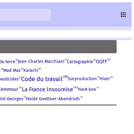
1
5
3
2
Jean-Charles Marchiani
OQTF
e terre
Cartographie
1
1
2
Mad Max
Karachi
s
18
Code du travail
1
1
2
Surproduction
Hiver
pesticides
14
La France Insoumise
4
1
 Zemmour
Haut-Jura
1
1
aint-Georges
Heide Goettner-Abendroth