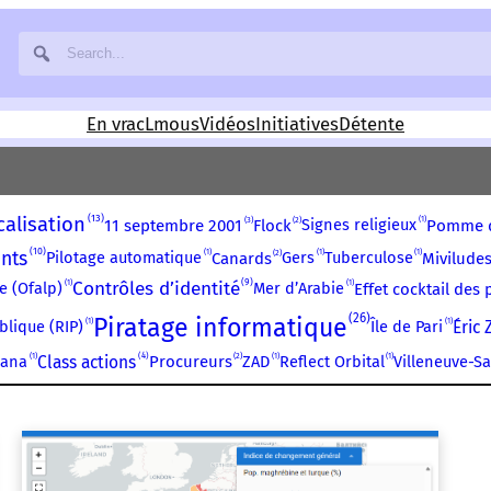
En vrac
Lmous
Vidéos
Initiatives
Détente
13
calisation
1
3
2
Signes religieux
11 septembre 2001
Flock
Pomme d
10
nts
1
1
1
2
Pilotage automatique
Gers
Tuberculose
Canards
Mivilude
9
1
Contrôles d’identité
1
e (Ofalp)
Mer d’Arabie
Effet cocktail des 
26
Piratage informatique
1
1
blique (RIP)
Île de Pari
Éric
1
4
1
1
2
iana
Class actions
ZAD
Reflect Orbital
Villeneuve-S
Procureurs