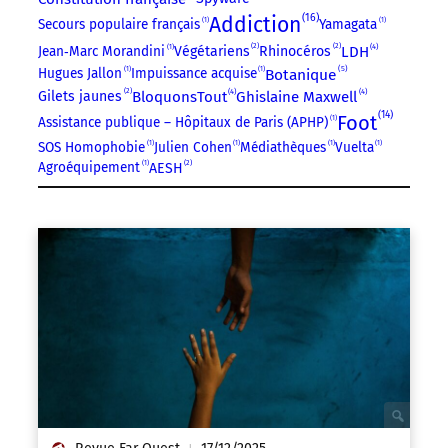
16
Addiction
Secours populaire français
1
Yamagata
1
2
2
4
Jean‑Marc Morandini
1
LDH
Végétariens
Rhinocéros
5
Botanique
Hugues Jallon
1
Impuissance acquise
1
2
4
4
BloquonsTout
Ghislaine Maxwell
Gilets jaunes
14
Foot
Assistance publique – Hôpitaux de Paris (APHP)
1
SOS Homophobie
1
Julien Cohen
1
Médiathèques
1
Vuelta
1
2
Agroéquipement
1
AESH