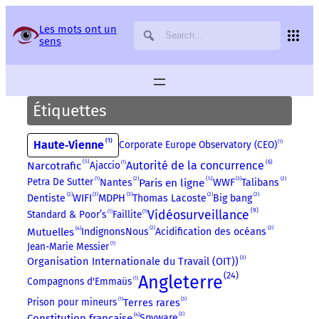
Panneau de gestion des services
Les mots ont un
sens
Étiquettes
1
Haute‑Vienne
Corporate Europe Observatory (CEO)
1
6
5
Autorité de la concurrence
Narcotrafic
Ajaccio
1
2
5
3
2
Paris en ligne
WWF
Petra De Sutter
1
Nantes
Talibans
2
3
3
2
2
WIFI
MDPH
Dentiste
Thomas Lacoste
Big bang
9
Vidéosurveillance
Standard & Poor’s
1
Faillite
1
2
2
4
Mutuelles
IndignonsNous
Acidification des océans
Jean-Marie Messier
1
3
Organisation Internationale du Travail (OIT))
24
Angleterre
Compagnons d'Emmaüs
1
3
Terres rares
Prison pour mineurs
1
2
4
Constitution française
Spyware