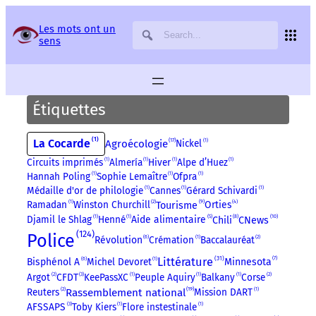
Panneau de gestion des services
Les mots ont un
sens
Étiquettes
1
La Cocarde
17
Agroécologie
Nickel
1
Circuits imprimés
1
Almería
1
Hiver
1
Alpe d’Huez
1
Hannah Poling
1
Sophie Lemaître
1
Ofpra
1
Médaille d'or de philologie
1
Cannes
1
Gérard Schivardi
1
9
Ramadan
1
Winston Churchill
2
Orties
4
Tourisme
8
10
5
Djamil le Shlag
1
Henné
1
Aide alimentaire
Chili
CNews
124
Police
6
Révolution
Crémation
1
Baccalauréat
2
31
7
6
Littérature
Bisphénol A
Michel Devoret
1
Minnesota
Argot
2
CFDT
3
KeePassXC
1
Peuple Aquiry
1
Balkany
1
Corse
2
19
Reuters
2
Rassemblement national
Mission DART
1
AFSSAPS
3
Toby Kiers
1
Flore instestinale
1