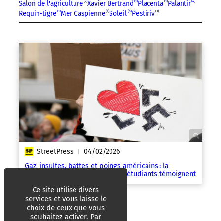
Salon de l'agriculture
2
Xavier Bertrand
1
Placenta
1
Palantir
4
6
Requin-tigre
1
Mer Caspienne
1
Soleil
Pestiriv
3
StreetPress
04/02/2026
|
Gaz, insultes, battes et poings américains : la
Cocarde frappe à Nanterre, les étudiants témoignent
Ce site utilise divers
services et vous laisse le
choix de ceux que vous
souhaitez activer. Par