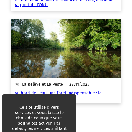
« L’ère de la faillite de l’eau » est arrivée, alerte un
rapport de l’ONU
La Relève et La Peste
28/11/2025
|
Au bord de l’eau, une forêt indispensable : la
ripisylve
Ce site utilise divers
services et vous laisse le
choix de ceux que vous
souhaitez activer. Par
défaut, les services sniffant