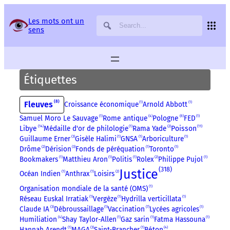
Panneau de gestion des services
Les mots ont un
sens
Étiquettes
8
Fleuves
Croissance économique
1
Arnold Abbott
1
Samuel Moro Le Sauvage
1
Rome antique
4
Pologne
6
FED
1
14
11
Libye
Médaille d'or de philologie
1
Rama Yade
2
Poisson
Guillaume Erner
3
Gisèle Halimi
1
GNSA
1
Arboriculture
1
Drôme
2
Dérision
3
Fonds de péréquation
1
Toronto
1
Bookmakers
1
Matthieu Aron
1
Politis
1
Rolex
2
Philippe Pujol
1
318
Justice
Océan Indien
1
Anthrax
1
Loisirs
2
Organisation mondiale de la santé (OMS)
1
Réseau Euskal Irratiak
1
Vergèze
1
Hydrilla verticillata
1
Claude IA
3
Débroussaillage
1
Vaccination
7
Lycées agricoles
1
Humiliation
4
Shay Taylor-Allen
1
Gaz sarin
1
Fatma Hassouna
1
Hannah Arendt
1
MAGA
3
Saint-Brancher
1
Béton
4