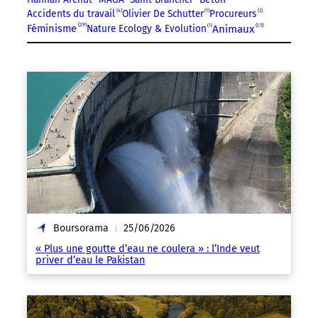
Accidents du travail
4
Olivier De Schutter
1
Procureurs
2
29
51
Féminisme
Nature Ecology & Evolution
1
Animaux
Boursorama
25/06/2026
|
« Plus une goutte d’eau ne coulera » : l’Inde veut
priver d’eau le Pakistan