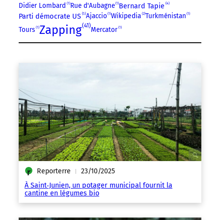
4
Didier Lombard
1
Rue d'Aubagne
1
Bernard Tapie
5
Parti démocrate US
Ajaccio
1
Wikipedia
2
Turkménistan
1
41
Zapping
Tours
1
Mercator
1
Reporterre
23/10/2025
|
À Saint‑Junien, un potager municipal fournit la
cantine en légumes bio