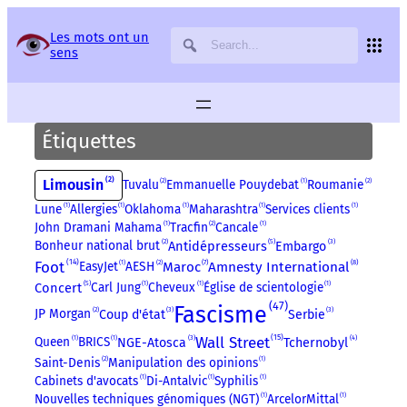
Panneau de gestion des services
Les mots ont un
sens
Étiquettes
2
Limousin
Tuvalu
2
Emmanuelle Pouydebat
1
Roumanie
2
Lune
1
Allergies
1
Oklahoma
1
Maharashtra
1
Services clients
1
John Dramani Mahama
1
Tracfin
2
Cancale
1
5
3
Antidépresseurs
Bonheur national brut
2
Embargo
14
Foot
7
8
EasyJet
1
AESH
2
Maroc
Amnesty International
5
Concert
Carl Jung
1
Cheveux
1
Église de scientologie
1
47
Fascisme
3
3
JP Morgan
2
Coup d'état
Serbie
15
3
Wall Street
4
Queen
1
BRICS
1
NGE-Atosca
Tchernobyl
Saint-Denis
2
Manipulation des opinions
1
Cabinets d'avocats
1
Di-Antalvic
1
Syphilis
1
Nouvelles techniques génomiques (NGT)
1
ArcelorMittal
1