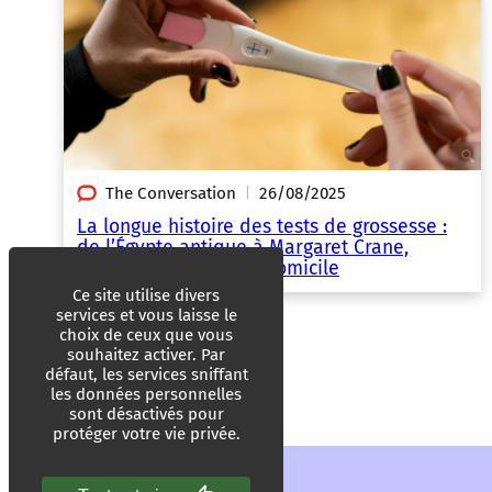
The Conversation
26/08/2025
|
La longue histoire des tests de grossesse :
de l’Égypte antique à Margaret Crane,
l’inventrice du test à domicile
Ce site utilise divers
services et vous laisse le
choix de ceux que vous
souhaitez activer. Par
défaut, les services sniffant
les données personnelles
sont désactivés pour
protéger votre vie privée.