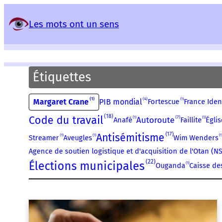
Panneau de gestion des services
Les mots ont un sens
Étiquettes
1
4
1
Margaret Crane
PIB mondial
Fortescue
France Iden
18
Code du travail
7
1
Autoroute
1
Anafé
Faillite
Égli
17
Antisémitisme
1
1
1
Streamer
Aveugles
Wim Wenders
Agence de soutien logistique et d'acquisition de l'Otan (N
22
Élections municipales
1
Ouganda
Caisse de