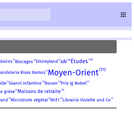
10
Études
5
1
1
2
xAI
daires
Disneyland
Blocages
31
Moyen-Orient
1
andelaria Rivas Ramos
1
2
2
2
ille
Gianni Infantino
Rouen
Prix Ig Nobel
5
2
Maisons de retraite
de grève
1
1
3
1
rand
Microbiote végétal
WIFI
Librairie Violette and Co