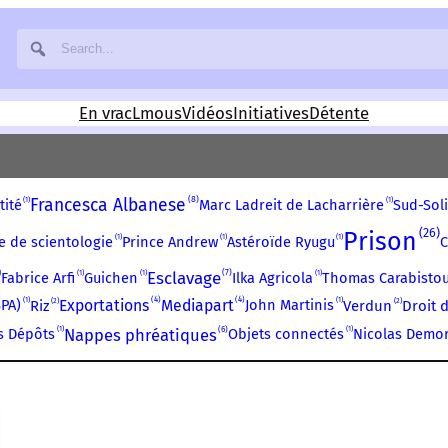
En vrac
Lmous
Vidéos
Initiatives
Détente
8
Francesca Albanese
1
1
tité
Marc Ladreit de Lacharrière
Sud-Soli
26
Prison
1
1
1
se de scientologie
Prince Andrew
Astéroïde Ryugu
C
7
1
1
Esclavage
1
Fabrice Arfi
Guichen
Ilka Agricola
Thomas Carabistou
1
4
4
1
2
2
SPA)
Exportations
Mediapart
John Martinis
Riz
Verdun
Droit 
6
1
1
Nappes phréatiques
s Dépôts
Objets connectés
Nicolas Demo