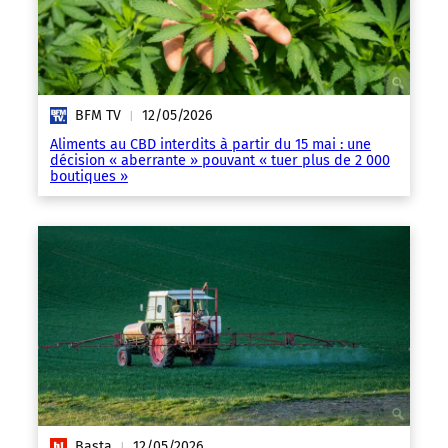
BFM TV
12/05/2026
|
Aliments au CBD interdits à partir du 15 mai : une
décision « aberrante » pouvant « tuer plus de 2 000
boutiques »
Basta
12/05/2026
|