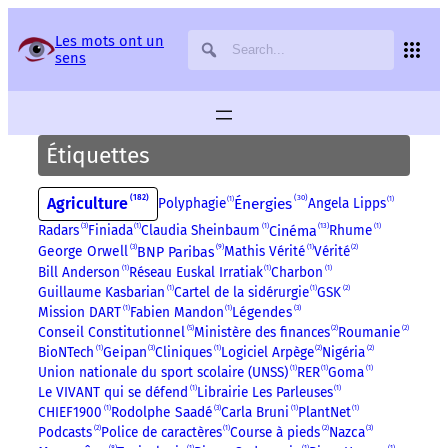
Panneau de gestion des services
Les mots ont un
sens
Étiquettes
182
30
Agriculture
Énergies
Polyphagie
1
Angela Lipps
1
13
Radars
3
Finiada
1
Claudia Sheinbaum
1
Rhume
1
Cinéma
9
George Orwell
3
Mathis Vérité
1
Vérité
2
BNP Paribas
Bill Anderson
1
Réseau Euskal Irratiak
1
Charbon
1
Guillaume Kasbarian
1
Cartel de la sidérurgie
1
GSK
2
Mission DART
1
Fabien Mandon
1
Légendes
3
Conseil Constitutionnel
5
Ministère des finances
2
Roumanie
2
BioNTech
1
Geipan
3
Cliniques
1
Logiciel Arpège
2
Nigéria
2
Union nationale du sport scolaire (UNSS)
1
RER
1
Goma
1
Le VIVANT qui se défend
1
Librairie Les Parleuses
1
CHIEF1900
1
Rodolphe Saadé
3
Carla Bruni
1
PlantNet
1
Podcasts
2
Police de caractères
1
Course à pieds
2
Nazca
3
8
1
1
1