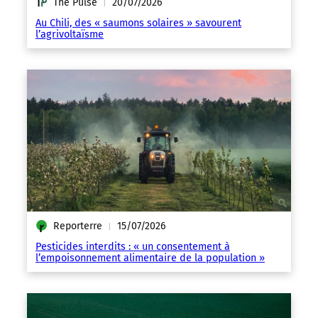
The Pulse
20/07/2026
|
Au Chili, des « saumons solaires » savourent
l’agrivoltaïsme
Reporterre
15/07/2026
|
Pesticides interdits : « un consentement à
l’empoisonnement alimentaire de la population »