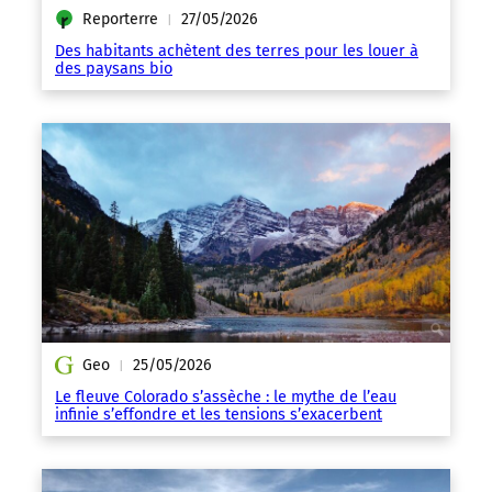
Reporterre
27/05/2026
|
Des habitants achètent des terres pour les louer à
des paysans bio
Geo
25/05/2026
|
Le fleuve Colorado s’assèche : le mythe de l’eau
infinie s’effondre et les tensions s’exacerbent