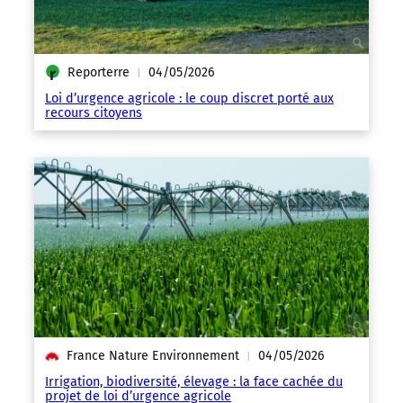
Reporterre
04/05/2026
|
Loi d’urgence agricole : le coup discret porté aux
recours citoyens
France Nature Environnement
04/05/2026
|
Irrigation, biodiversité, élevage : la face cachée du
projet de loi d’urgence agricole