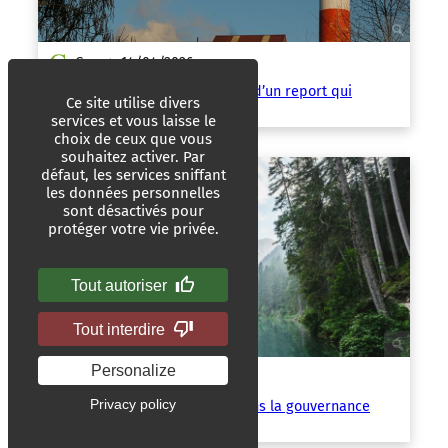
Geo
14/04/2026
|
Taxe sur les PFAS : les dessous d’un report qui
Ce site utilise divers
arrange bien l’industrie
services et vous laisse le
choix de ceux que vous
souhaitez activer. Par
défaut, les services sniffant
les données personnelles
sont désactivés pour
protéger votre vie privée.
Tout autoriser
Tout interdire
Personalize
Reporterre
13/04/2026
|
Privacy policy
Morbihan : la FNSEA s’invite dans la gouvernance
d’un parc naturel