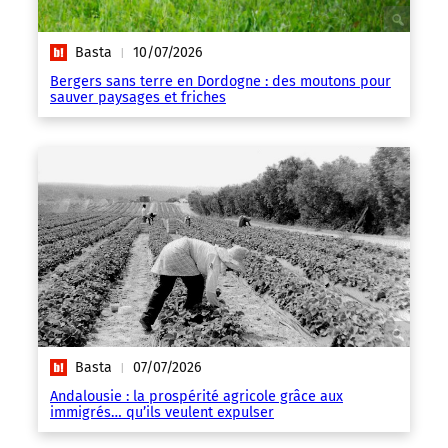
Basta
10/07/2026
|
Bergers sans terre en Dordogne : des moutons pour
sauver paysages et friches
Basta
07/07/2026
|
Andalousie : la prospérité agricole grâce aux
immigrés… qu’ils veulent expulser