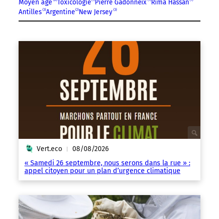
Moyen âge
Toxicologie
Pierre Gadonneix
Rima Hassan
Antilles
3
Argentine
2
New Jersey
3
Vert.eco
08/08/2026
|
« Samedi 26 septembre, nous serons dans la rue » :
appel citoyen pour un plan d’urgence climatique