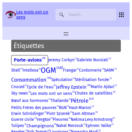
Panneau de gestion des services
Les mots ont un
sens
Étiquettes
1
Porte-avions
Jeremy Corbyn
1
Gabriele Nunziati
1
48
OGM
Shell
1
Intellexa
1
Frangar
1
Cordonnerie
1
SARM
1
18
Consommation
Spéculation
1
Stérilisation forcée
1
5
10
Cycle de l'eau
Jeffrey Epstein
Cnuced
1
Martin Ajdari
1
5
3
Les mots ont un sens
Sky news
1
Chutes de satellites
24
Pétrole
Bœuf aux hormones
1
Thaïlande
1
Petits Frères des pauvres
1
BGN
1
Haut-Maroni
1
3
Erwin Schrödinger
1
Piotr Szcerek
1
Sam Altman
Guerre civile
1
Vergèze
1
Pieuvres
1
Nekima Levy Armstrong
1
7
Tulipes
1
Champignons
Nahel Merzouk
1
Ephrem Yalike
1
Beagles
1
Erik Tegnér
2
Livraisons
1
Narendra Modi
2