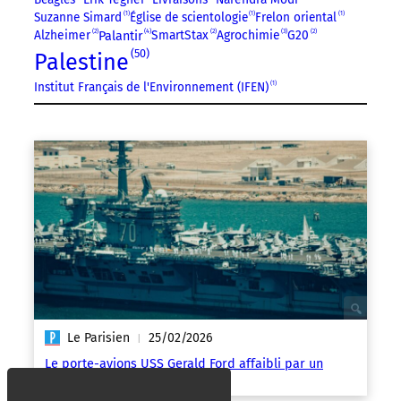
Suzanne Simard
1
Église de scientologie
1
Frelon oriental
1
4
3
Alzheimer
2
SmartStax
2
Agrochimie
G20
2
Palantir
50
Palestine
Institut Français de l'Environnement (IFEN)
1
Le Parisien
25/02/2026
|
Le porte-avions USS Gerald Ford affaibli par un
problème de… toilettes