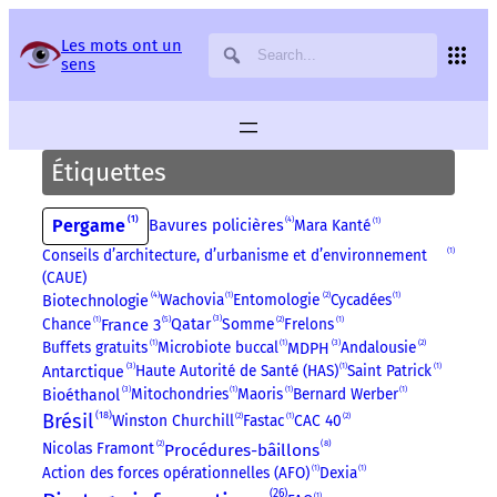
Panneau de gestion des services
Les mots ont un
sens
Étiquettes
1
4
Pergame
Mara Kanté
1
Bavures policières
Conseils d’architecture, d’urbanisme et d’environnement
1
(CAUE)
4
Wachovia
1
Entomologie
2
Cycadées
1
Biotechnologie
3
5
Chance
1
France 3
Somme
2
Frelons
1
Qatar
3
Buffets gratuits
1
Microbiote buccal
1
Andalousie
2
MDPH
3
Haute Autorité de Santé (HAS)
1
Saint Patrick
1
Antarctique
3
Mitochondries
1
Maoris
1
Bernard Werber
1
Bioéthanol
18
Brésil
Winston Churchill
2
Fastac
1
CAC 40
2
8
Procédures-bâillons
Nicolas Framont
2
Action des forces opérationnelles (AFO)
1
Dexia
1
26
1