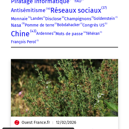
Piratage informatique
FAO
37
Réseaux sociaux
18
Antisémitisme
5
6
7
Monnaie
Landes
1
Disclose
Champignons
Goldenstein
1
9
3
5
Nasa
Bobdahacker
1
Congrès US
Pomme de terre
43
Chine
4
Ardennes
2
Téhéran
1
Mots de passe
François Perol
1
Ouest France.fr
12/02/2026
|