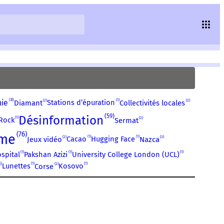
8
1
2
2
nie
Stations d’épuration
Diamant
Collectivités locales
59
Désinformation
1
2
Rock
Sermat
76
sme
1
1
2
3
Cacao
Hugging Face
Jeux vidéo
Nazca
1
1
1
spital
Pakshan Azizi
University College London (UCL)
3
1
1
2
Lunettes
Kosovo
Corse