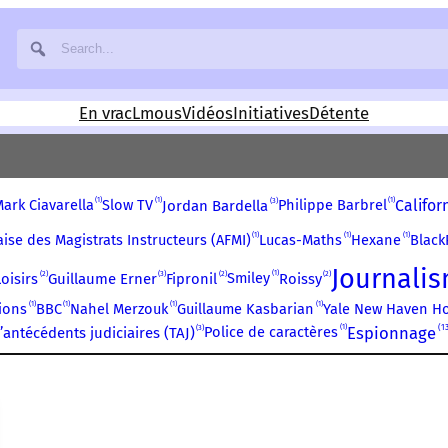
En vrac
Lmous
Vidéos
Initiatives
Détente
1
1
1
3
ark Ciavarella
Slow TV
Philippe Barbrel
Califor
Jordan Bardella
1
1
1
ise des Magistrats Instructeurs (AFMI)
Lucas-Maths
Hexane
Black
Journali
1
2
3
2
2
Smiley
Loisirs
Guillaume Erner
Fipronil
Roissy
1
1
1
1
ions
BBC
Nahel Merzouk
Guillaume Kasbarian
Yale New Haven Ho
1
1
3
Espionnage
Police de caractères
’antécédents judiciaires (TAJ)