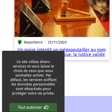
Reporterre
25/11/2025
|
Un maire interdit un mégapoulailler au nom
du changement climatique, la justice valide
Ce site utilise divers
services et vous laisse le
choix de ceux que vous
souhaitez activer. Par
défaut, les services sniffant
les données personnelles
sont désactivés pour
protéger votre vie privée.
Tout autoriser