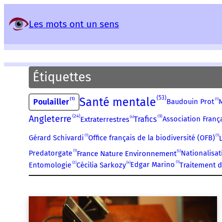
Panneau de gestion des services
Les mots ont un sens
Étiquettes
53
Santé mentale
1
1
Poulailler
Baudouin Prot
M
24
Angleterre
9
4
Trafics
Association França
Extraterrestres
1
1
Gérard Schivardi
Office français de la biodiversité (OFB)
1
5
Predatorgate
Nationalisat
France Nature Environnement
1
2
4
Edgar Marino
Entomologie
Cécilia Sarkozy
Traitement d