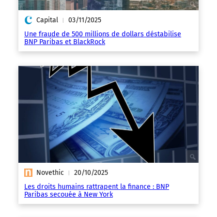
Capital
03/11/2025
|
Une fraude de 500 millions de dollars déstabilise
BNP Paribas et BlackRock
Novethic
20/10/2025
|
Les droits humains rattrapent la finance : BNP
Paribas secouée à New York