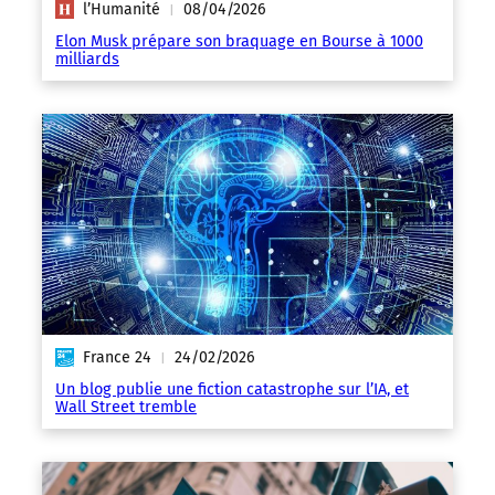
l’Humanité
08/04/2026
|
Elon Musk prépare son braquage en Bourse à 1000
milliards
France 24
24/02/2026
|
Un blog publie une fiction catastrophe sur l’IA, et
Wall Street tremble