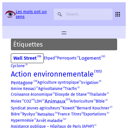
Panneau de gestion des services
Les mots ont un
sens
Étiquettes
32
15
Logement
Wall Street
5
Ehpad
Perroquets
1
Cyclone
2
105
Action environnementale
20
8
Pentagone
Agriculture syntropique
1
Irrigation
Amine Kessaci
1
Agrivoltaïsme
2
Tracfin
2
Croissance économique
1
Dioxyde de titane
3
Thaïlande
1
51
Animaux
10
4
5
CO2
Molex
1
LDH
Arboriculture
1
Bible
4
Syndicat Jeunes agriculteurs
1
Koweït
1
Bernard Kouchner
13
4
Bière
1
Ryukyu
1
Retraites
France Titres
2
Exportations
13
Hypermnésie
1
Arrêt maladie
Assistance publique – Hôpitaux de Paris (APHP)
1