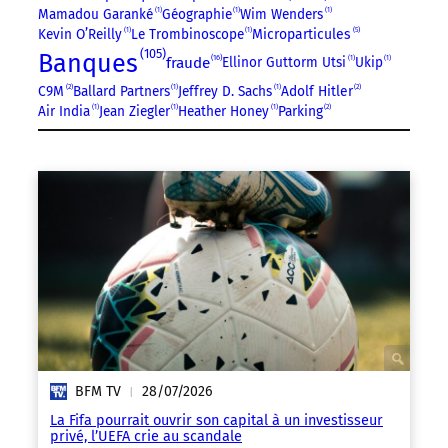
Mamadou Garanké
1
Géographie
1
Wim Wenders
1
5
Kevin O’Reilly
1
Le Trombinoscope
1
Microparticules
105
Banques
16
fraude
Ellinor Guttorm Utsi
1
Ukip
1
C9M
2
Ballard Partners
1
Jeffrey D. Sachs
1
Adolf Hitler
2
Air India
1
Jean Ziegler
1
Heather Honey
1
Parking
2
BFM TV
28/07/2026
|
La Fifa pourrait ouvrir son capital à un investisseur
privé, l’UEFA crie au scandale