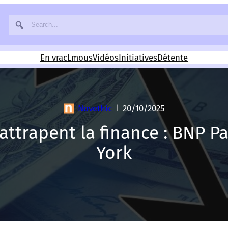
En vrac
Lmous
Vidéos
Initiatives
Détente
Novethic
20/10/2025
|
attrapent la finance : BNP 
York