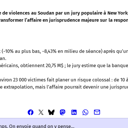
e de violences au Soudan par un jury populaire à New York, 
ransformer l’affaire en jurisprudence majeure sur la respon
t (−10% au plus bas, −8,43% en milieu de séance) après qu’u
an.
éricains, obtiennent 20,75 M$ ; le jury estime que la banque
environ 23 000 victimes fait planer un risque colossal : de 10 à
ute extrapolation, mais l’affaire pourrait devenir une juris
Partager
Partager
Partager
Partager
Partager
Partager
Partager
cet
cet
cet
cet
cet
cet
cet
article
article
article
article
article
emps. On envoie quand on y pense…
article
article