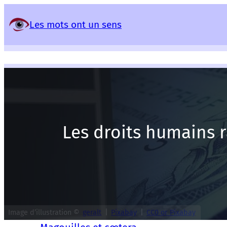
Panneau de gestion des services
Les mots ont un sens
Les droits humains r
Image d’illustration ©
geralt
|
Pixabay
|
CC0 or Pixabay