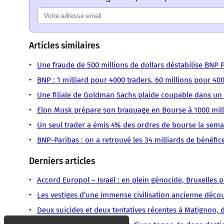
Articles similaires
Une fraude de 500 millions de dollars déstabilise BNP 
BNP : 1 milliard pour 4000 traders, 60 millions pour 400
Une filiale de Goldman Sachs plaide coupable dans un s
Elon Musk prépare son braquage en Bourse à 1000 mill
Un seul trader a émis 4% des ordres de bourse la sema
BNP-Paribas : on a retrouvé les 34 milliards de bénéfi
Derniers articles
Accord Europol – Israël : en plein génocide, Bruxelles
Les vestiges d’une immense civilisation ancienne déc
Deux suicides et deux tentatives récentes à Matignon,