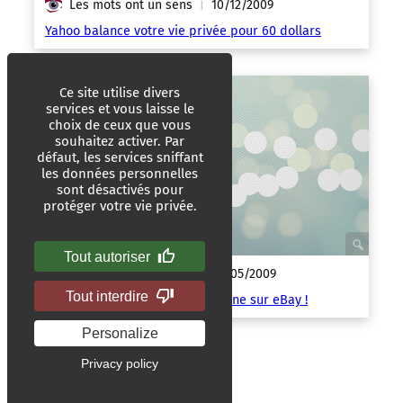
Les mots ont un sens
10/12/2009
|
Yahoo balance votre vie privée pour 60 dollars
Ce site utilise divers
services et vous laisse le
choix de ceux que vous
souhaitez activer. Par
défaut, les services sniffant
les données personnelles
sont désactivés pour
protéger votre vie privée.
Tout autoriser
Les mots ont un sens
14/05/2009
|
Tout interdire
La défense antimissile américaine sur eBay !
Personalize
Privacy policy