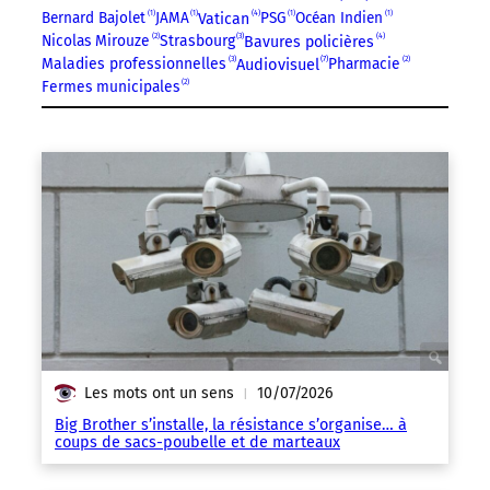
4
Bernard Bajolet
1
JAMA
1
PSG
1
Océan Indien
1
Vatican
4
3
Nicolas Mirouze
2
Strasbourg
Bavures policières
7
3
Audiovisuel
Maladies professionnelles
Pharmacie
2
Fermes municipales
2
Les mots ont un sens
10/07/2026
|
Big Brother s’installe, la résistance s’organise… à
coups de sacs-poubelle et de marteaux