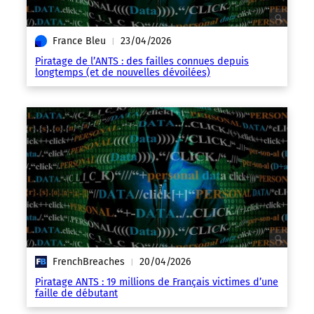
France Bleu
23/04/2026
|
Piratage de l’ANTS : des failles connues depuis
longtemps (et de nouvelles dévoilées)
FrenchBreaches
20/04/2026
|
Piratage ANTS : 19 millions de Français victimes d’une
faille de débutant