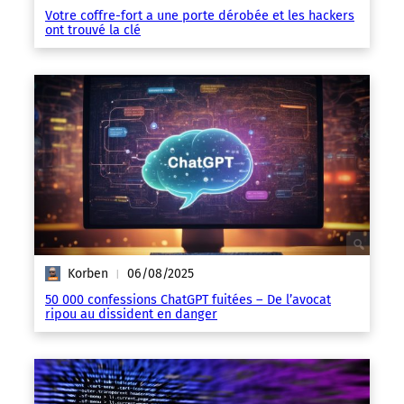
Votre coffre-fort a une porte dérobée et les hackers
ont trouvé la clé
Korben
06/08/2025
|
50 000 confessions ChatGPT fuitées – De l’avocat
ripou au dissident en danger