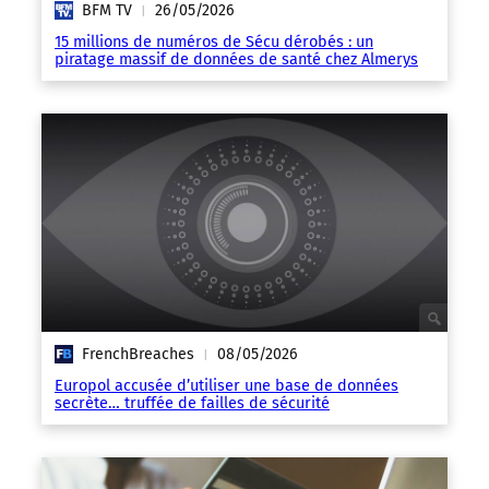
BFM TV
26/05/2026
|
15 millions de numéros de Sécu dérobés : un
piratage massif de données de santé chez Almerys
FrenchBreaches
08/05/2026
|
Europol accusée d’utiliser une base de données
secrète… truffée de failles de sécurité