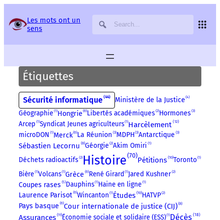
Panneau de gestion des services
Les mots ont un
sens
Étiquettes
44
4
Sécurité informatique
Ministère de la Justice
6
3
Géographie
1
Libertés académiques
2
Hormones
Hongrie
12
Harcèlement
Arcep
1
Syndicat Jeunes agriculteurs
1
6
3
3
3
microDON
1
La Réunion
MDPH
Antarctique
Merck
8
Sébastien Lecornu
Géorgie
2
Akim Omiri
1
70
Histoire
10
Déchets radioactifs
2
Pétitions
Toronto
1
6
Bière
1
Volcans
1
René Girard
1
Jared Kushner
2
Grèce
5
Dauphins
1
Haine en ligne
1
Coupes rases
6
10
Wincanton
1
Études
HATVP
2
Laurence Parisot
6
8
Cour internationale de justice (CIJ)
Pays basque
18
11
Décès
Assurances
Économie sociale et solidaire (ESS)
1