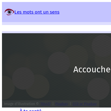
Panneau de gestion des services
Les mots ont un sens
Accoucher
Image d’illustration ©
704417
|
Pixabay
|
CC0 or Pixabay