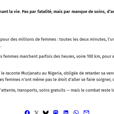
t la vie. Pas par fatalité, mais par manque de soins, d’arg
our des millions de femmes : toutes les deux minutes, l’u
.
les femmes marchent parfois des heures, voire 100 km, pour 
 le raconte Murjanatu au Nigeria, obligée de retarder sa ven
nes femmes n’ont même pas le droit d’aller se faire soigner, q
attente, transports, soins gratuits — mais le combat reste lo
Partager
Partager
Partager
Partager
Partager
Partager
Partager