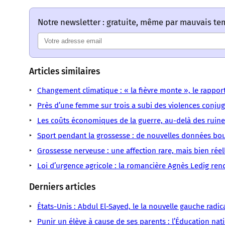
Notre newsletter : gratuite, même par mauvais t
Articles similaires
Changement climatique : « la fièvre monte », le rapport
Près d’une femme sur trois a subi des violences conjug
Les coûts économiques de la guerre, au-delà des ruine
Sport pendant la grossesse : de nouvelles données bou
Grossesse nerveuse : une affection rare, mais bien réel
Loi d’urgence agricole : la romancière Agnès Ledig re
Derniers articles
États-Unis : Abdul El-Sayed, le la nouvelle gauche radic
Punir un élève à cause de ses parents : l’Éducation nati