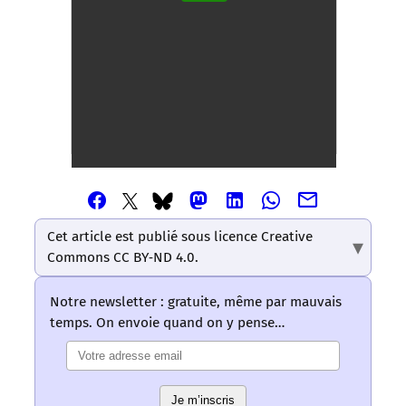
Partager
Partager
Partager
Partager
Partager
Partager
Partager
cet
cet
cet
cet
cet
cet
cet
article
article
article
article
article
Cet article est publié sous licence Creative
article
article
via
via
via
via
via
Commons CC BY‑ND 4.0.
via
via
Email
Facebook
Mastodon
Linkedin
Whatsapp
Bluesky
Twitter
–
–
–
–
–
Notre newsletter : gratuite, même par mauvais
–
–
Les
Les
Les
Les
Les
temps. On envoie quand on y pense…
Les
Les
mots
mots
mots
mots
mots
mots
mots
ont
ont
ont
ont
ont
ont
ont
un
un
un
un
un
un
un
sens
sens
Je m’inscris
sens
sens
sens