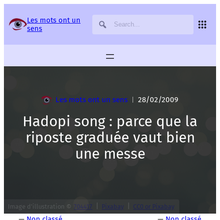
Panneau de gestion des services
Les mots ont un
sens
Les mots ont un sens
28/02/2009
|
Hadopi song : parce que la
riposte graduée vaut bien
une messe
|
|
Image d’illustration ©
704417
Pixabay
CC0 or Pixabay
—
Non classé
—
Non classé