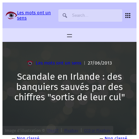
Panneau de gestion des services
Les mots ont un
sens
Les mots ont un sens
27/06/2013
|
Scandale en Irlande : des
banquiers sauvés par des
chiffres "sortis de leur cul"
|
|
Image d’illustration ©
704417
Pixabay
CC0 or Pixabay
—
Non classé
—
Non classé