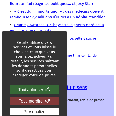
Bourbon fait réagir les politiques… et Joey Starr
« C’est du n’importe quoi » : des médecins doivent
rembourser 2,7 millions d’euros à un hôpital francilien
Grammy Awards : BTS boycotte le ghetto doré de la
musique non occidentale
États-Unis : Abdul El-Sayed, la nouvelle gauche
Ce site utilise divers
radicale à l’assaut du Michigan
services et vous laisse le
choix de ceux que vous
Anglo Irish Bank (AIB)
Banques
Économie
Finance
Irlande
souhaitez activer. Par
Scandale
défaut, les services sniffant
les données personnelles
sont désactivés pour
protéger votre vie privée.
Les mots ont un sens
Tout autoriser
Les mots ont un sens, média libre et indépendant, revue de presse
Tout interdire
alternative.
Personalize