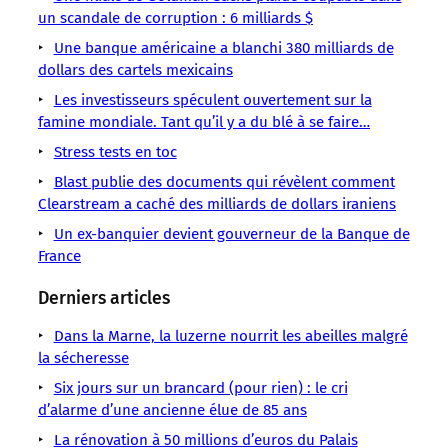
publié
Irlande
un scandale de corruption : 6 milliards $
ouvertement
Bank
Bank,
coûté
y
des
Scandale
des
(AIB)
au
30
entend
Une banque américaine a blanchi 380 milliards de
enregistrements
L’Irish
autorités
Banques
moment
milliards
des
dollars des cartels mexicains
internes
Independent
financières,
Économie
de
d’euros,
banquiers
à
Les investisseurs spéculent ouvertement sur la
son
en
hilares,
famine mondiale. Tant qu’il y a du blé à se faire…
sauvetage
Stress tests en toc
Blast publie des documents qui révèlent comment
Clearstream a caché des milliards de dollars iraniens
Un ex-banquier devient gouverneur de la Banque de
France
Derniers articles
Dans la Marne, la luzerne nourrit les abeilles malgré
la sécheresse
Six jours sur un brancard (pour rien) : le cri
d’alarme d’une ancienne élue de 85 ans
La rénovation à 50 millions d’euros du Palais