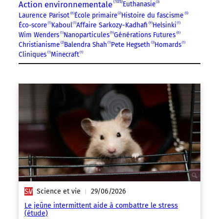
105
Action environnementale
Euthanasie
3
Laurence Parisot
6
École primaire
2
Histoire du fascisme
5
Éco-score
1
Kaboul
1
Affaire Sarkozy-Kadhafi
9
Helsinki
1
Wim Wenders
1
Nanoparticules
9
Générations Futures
6
Christianisme
2
Balendra Shah
1
Pete Hegseth
3
Homards
1
Cliniques
1
Minecraft
1
Science et vie
29/06/2026
|
Le jeûne intermittent aide à combattre le stress
(étude)