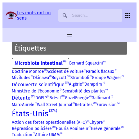
Panneau de gestion des services
Les mots ont un
sens
Étiquettes
6
Microbiote intestinal
Bernard Squarcini
1
Doctrine Monroe
1
Accident de voiture
1
Paradis fiscaux
9
Miviludes
2
Okinawa
1
Boycott
10
Stromboli
1
Groupe Wagner
3
71
Découverte scientifique
Algérie
1
Daraprim
1
Ministère de l'économie
8
Sensibilité des plantes
1
95
18
Détente
DGFIP
1
GazelEnergie
1
Gallimard
3
Brésil
13
Marc-Aurèle
1
Wall Street Journal
1
Retraites
Eurovision
4
374
États-Unis
Action des forces opérationnelles (AFO)
1
Chypre
1
Répression policière
10
Houria Aouimeur
1
Grève générale
7
Traduction
3
Affaire UIMM
3