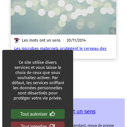
Les mots ont un sens
20/11/2014
|
Les microbes maternels protègent le cerveau des
bébés
Ce site utilise divers
services et vous laisse le
choix de ceux que vous
souhaitez activer. Par
défaut, les services sniffant
les données personnelles
sont désactivés pour
protéger votre vie privée.
Les mots ont un sens
Tout autoriser
Les mots ont un sens, média libre et indépendant, revue de presse
Tout interdire