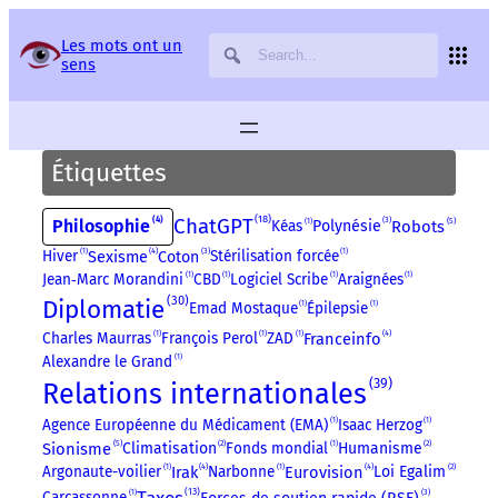
Panneau de gestion des services
Les mots ont un
sens
Étiquettes
18
ChatGPT
4
3
Philosophie
5
Kéas
1
Robots
Polynésie
4
3
Sexisme
Hiver
1
Stérilisation forcée
1
Coton
Jean‑Marc Morandini
1
CBD
1
Logiciel Scribe
1
Araignées
1
30
Diplomatie
Emad Mostaque
1
Épilepsie
1
4
Franceinfo
Charles Maurras
1
François Perol
1
ZAD
1
Alexandre le Grand
1
39
Relations internationales
Agence Européenne du Médicament (EMA)
1
Isaac Herzog
1
5
2
2
Sionisme
Climatisation
Fonds mondial
1
Humanisme
4
4
2
Irak
Eurovision
Argonaute-voilier
1
Narbonne
1
Loi Egalim
13
3
Carcassonne
1