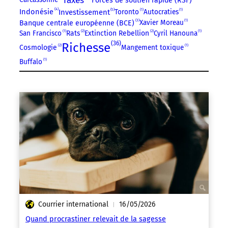
Taxes
Forces de soutien rapide (RSF)
4
5
Indonésie
Investissement
Toronto
1
Autocraties
1
3
Xavier Moreau
1
Banque centrale européenne (BCE)
2
2
San Francisco
1
Rats
Extinction Rebellion
Cyril Hanouna
1
36
Richesse
2
Cosmologie
Mangement toxique
1
Buffalo
1
Courrier international
16/05/2026
|
Quand procrastiner relevait de la sagesse