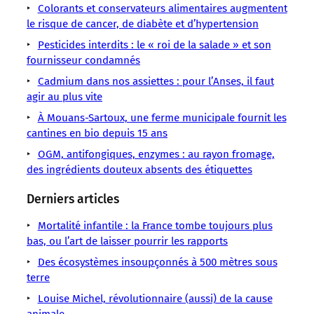
Alimentation
Colorants et conservateurs alimentaires augmentent
Protéine
le risque de cancer, de diabète et d’hypertension
Santé
Pesticides interdits : le « roi de la salade » et son
publique
fournisseur condamnés
« »
Cadmium dans nos assiettes : pour l’Anses, il faut
agir au plus vite
À Mouans-Sartoux, une ferme municipale fournit les
cantines en bio depuis 15 ans
OGM, antifongiques, enzymes : au rayon fromage,
des ingrédients douteux absents des étiquettes
Derniers articles
Mortalité infantile : la France tombe toujours plus
bas, ou l’art de laisser pourrir les rapports
Des écosystèmes insoupçonnés à 500 mètres sous
terre
Louise Michel, révolutionnaire (aussi) de la cause