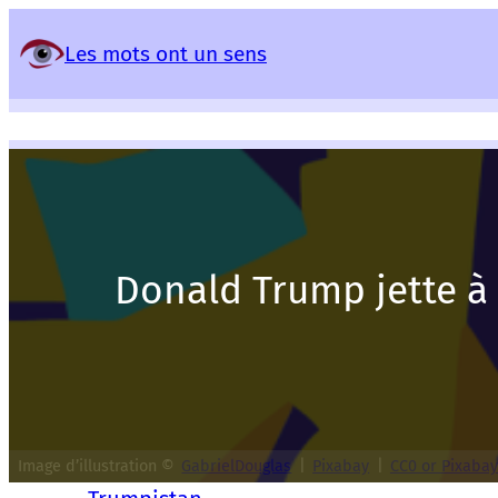
Panneau de gestion des services
Les mots ont un sens
Donald Trump jette à 
Image d’illustration ©
GabrielDouglas
|
Pixabay
|
CC0 or Pixabay