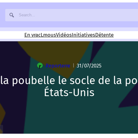
En vrac
Lmous
Vidéos
Initiatives
Détente
Reporterre
31/07/2025
|
la poubelle le socle de la po
États-Unis