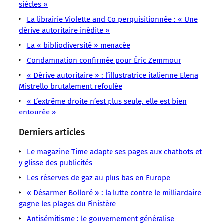
rappeler
Antifascisme
que
glissé
le
siècles »
Religions
Initiatives
qu’accueil
Christianisme
des
des
dernier
La librairie Violette and Co perquisitionnée : « Une
Cette
Librairies
et
Éric
militants
marque-
livre
dérive autoritaire inédite »
fois-
Littérature
tolérance
Zemmour
chrétiens
pages
d’Éric
ci,
Racisme
La « bibliodiversité » menacée
font
ont
de
Zemmour.
c’est
Condamnation confirmée pour Éric Zemmour
discrètement
tolérance
Objectif :
à
dans
« Dérive autoritaire » : l’illustratrice italienne Elena
Bordeaux
Mistrello brutalement refoulée
« L’extrême droite n’est plus seule, elle est bien
entourée »
Derniers articles
Le magazine Time adapte ses pages aux chatbots et
y glisse des publicités
Les réserves de gaz au plus bas en Europe
« Désarmer Bolloré » : la lutte contre le milliardaire
gagne les plages du Finistère
Antisémitisme : le gouvernement généralise