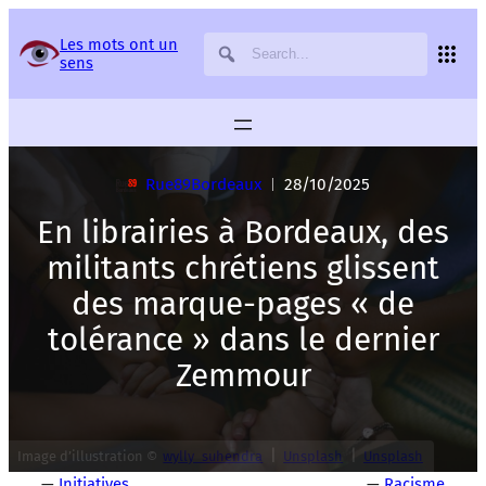
Panneau de gestion des services
Les mots ont un
sens
Rue89Bordeaux
28/10/2025
|
En librairies à Bordeaux, des
militants chrétiens glissent
des marque-pages « de
tolérance » dans le dernier
Zemmour
|
|
Image d’illustration ©
wylly_suhendra
Unsplash
Unsplash
—
Initiatives
—
Racisme