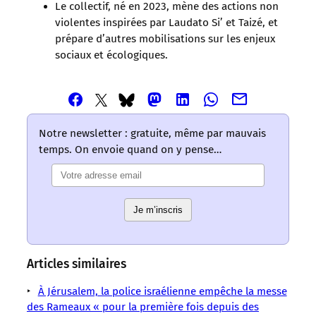
Le collectif, né en 2023, mène des actions non
violentes inspirées par Laudato Si’ et Taizé, et
prépare d’autres mobilisations sur les enjeux
sociaux et écologiques.
Partager
Partager
Partager
Partager
Partager
Partager
Partager
cet
cet
cet
cet
cet
cet
cet
article
article
article
article
article
article
article
Notre newsletter : gratuite, même par mauvais
via
via
via
via
via
via
via
temps. On envoie quand on y pense…
Email
Facebook
Mastodon
Linkedin
Whatsapp
Bluesky
Twitter
–
–
–
–
–
–
–
Les
Les
Les
Les
Les
Les
Les
mots
mots
mots
mots
mots
Je m’inscris
mots
mots
ont
ont
ont
ont
ont
ont
ont
un
un
un
un
un
un
un
sens
sens
sens
sens
sens
sens
sens
Articles similaires
/
/
/
/
/
/
/
LMOUS
LMOUS
LMOUS
LMOUS
LMOUS
À Jérusalem, la police israélienne empêche la messe
LMOUS
LMOUS
–
–
–
–
–
des Rameaux « pour la première fois depuis des
–
–