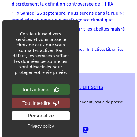
discrètement la définition controversée de l’IHRA
« Samedi 26 septembre, nous serons dans la rue » :
appel citoyen pour un plan d’urgence climatique
Dans la Marne, la luzerne nourrit les abeilles malgré
Ce site utilise divers
la sécheresse
services et vous laisse le
choix de ceux que vous
Antifascisme
Christianisme
Éric Zemmour
Initiatives
Librairies
souhaitez activer. Par
Littérature
Racisme
Religions
défaut, les services sniffant
les données personnelles
sont désactivés pour
protéger votre vie privée.
Les mots ont un sens
Tout autoriser
Les mots ont un sens, média libre et indépendant, revue de presse
Tout interdire
alternative.
Personalize
Privacy policy
Allez
Allez
Allez
Allez
sur
sur
sur
sur