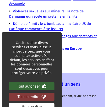
économie
Violences sexuelles sur mineurs : la note de
Darmanin qui révèle un système en faillite
Dôme de Runit : le « tombeau » nucléaire US du
Pacifique commence à se fissurer
Le magazine Time adapte ses pages aux chatbots et
y glisse des publicités
Ce site utilise divers
services et vous laisse le
Les réserves de gaz au plus bas en Europe
choix de ceux que vous
souhaitez activer. Par
Crimes rituels
Gabon
défaut, les services sniffant
les données personnelles
sont désactivés pour
protéger votre vie privée.
Les mots ont un sens
Tout autoriser
Les mots ont un sens, média libre et indépendant, revue de presse
Tout interdire
alternative.
Personalize