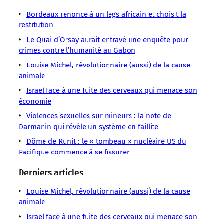
/
/
/
/
/
/
/
LMOUS
LMOUS
LMOUS
LMOUS
LMOUS
Bordeaux renonce à un legs africain et choisit la
LMOUS
LMOUS
–
–
–
–
–
restitution
–
–
Crimes
composé
mettent
Le Quai d’Orsay aurait entravé une enquête pour
qui
rituels
du
crimes contre l’humanité au Gabon
en
répondent
Gabon
commanditaire,
présence
à
Louise Michel, révolutionnaire (aussi) de la cause
« Les
du
un
des
animale
crimes
sorcier
« triangle
objectifs
Israël face à une fuite des cerveaux qui menace son
rituels,
et
criminel »,
variés,
économie
Violences sexuelles sur mineurs : la note de
Darmanin qui révèle un système en faillite
Dôme de Runit : le « tombeau » nucléaire US du
Pacifique commence à se fissurer
Derniers articles
Louise Michel, révolutionnaire (aussi) de la cause
animale
Israël face à une fuite des cerveaux qui menace son