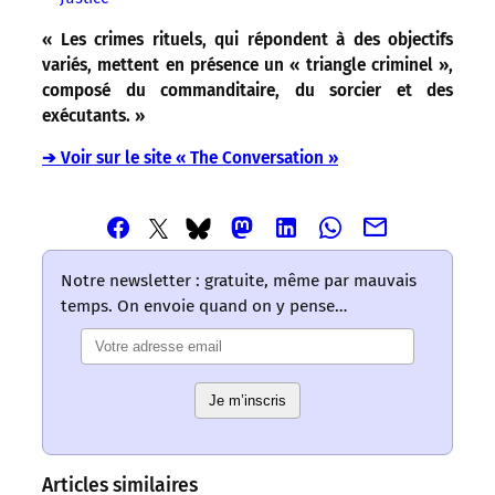
« Les crimes rituels, qui répondent à des objectifs
variés, mettent en présence un « triangle criminel »,
composé du commanditaire, du sorcier et des
exécutants. »
➔ Voir sur le site « The Conversation »
Partager
Partager
Partager
Partager
Partager
Partager
Partager
cet
cet
cet
cet
cet
cet
cet
article
article
article
article
article
article
article
Notre newsletter : gratuite, même par mauvais
via
via
via
via
via
via
via
temps. On envoie quand on y pense…
Email
Facebook
Mastodon
Linkedin
Whatsapp
Bluesky
Twitter
–
–
–
–
–
–
–
Les
Les
Les
Les
Les
Les
Les
mots
mots
mots
mots
mots
Je m’inscris
mots
mots
ont
ont
ont
ont
ont
ont
ont
un
un
un
un
un
un
un
sens
sens
sens
sens
sens
sens
sens
Articles similaires