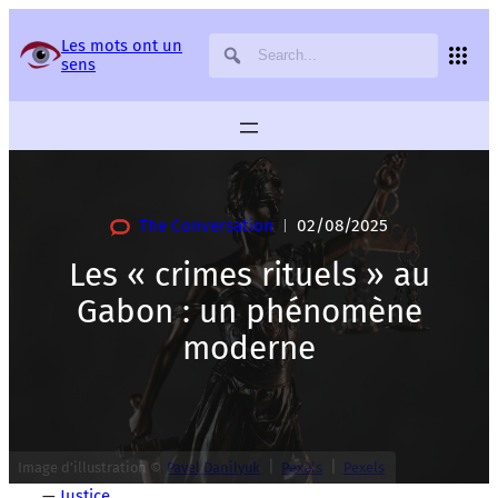
Panneau de gestion des services
Les mots ont un
sens
The Conversation
02/08/2025
|
Les « crimes rituels » au
Gabon : un phénomène
moderne
|
|
Image d’illustration ©
Pavel Danilyuk
Pexels
Pexels
—
Justice