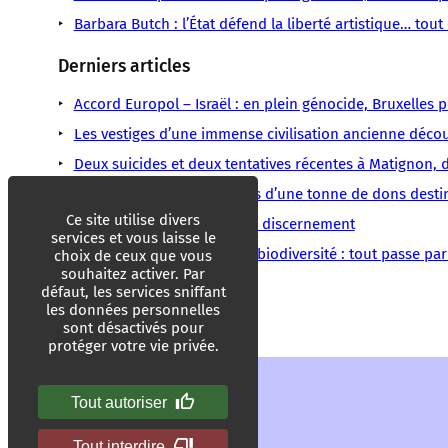
Barbara Butch : l’État défend la liberté artistique… tout
Derniers articles
Accord Europol – Israël : en plein génocide, Bruxelles
Les vestiges d’une immense civilisation ancienne déc
Deux suicides et deux tentatives récentes à Matignon,
Incendies en Gironde : près d’une tonne de dons destiné
Ce site utilise divers
IA : la grande démission du discernement
services et vous laisse le
Sécheresses, chaleur, CO₂, biodiversité : tout passe par 
choix de ceux que vous
souhaitez activer. Par
défaut, les services sniffant
CRIF
Elnet
Gaza
Israël
Lobby
Vidéo
les données personnelles
sont désactivés pour
protéger votre vie privée.
Tout autoriser
Tout interdire