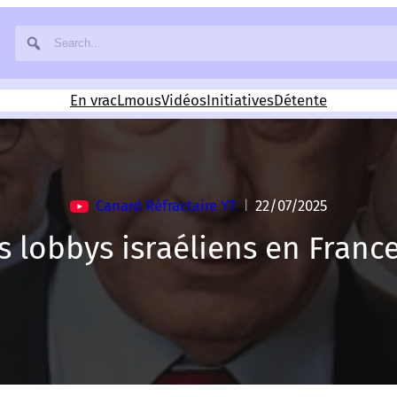
En vrac
Lmous
Vidéos
Initiatives
Détente
Canard Réfractaire YT
22/07/2025
|
s lobbys israéliens en France