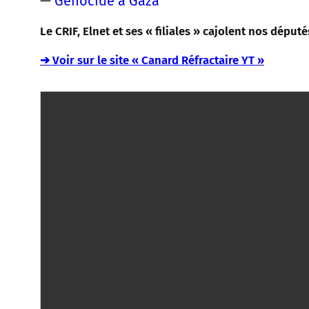
—
Génocide à Gaza
Le CRIF, Elnet et ses « filiales » cajolent nos déput
➔ Voir sur le site « Canard Réfractaire YT »