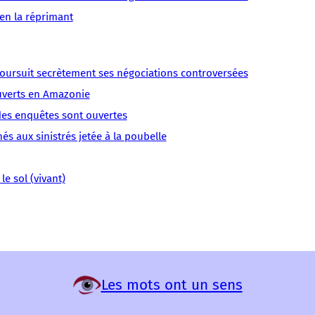
–
–
–
–
–
–
–
 en la réprimant
CRIF
Le
nos
CRIF,
Elnet
Canard
députés,
Elnet
Gaza
Réfractaire
sénateurs
et
 poursuit secrètement ses négociations controversées
Israël
a
et
ses
Lobby
enquêté.
ouverts en Amazonie
ministres.
« filiales »
Vidéo
https://www.youtube.com/watc
 des enquêtes sont ouvertes
cajolent
Le
v=2dxH-
s aux sinistrés jetée à la poubelle
rNRz6k
le sol (vivant)
Les mots ont un sens