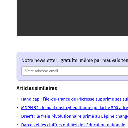
Notre newsletter : gratuite, même par mauvais t
Articles similaires
Handicap : l’Île-de-France de Pécresse supprime ses 
MDPH 92 : le mail post-cyberattaque qui lâche 500 adre
Dreeft : le frein révolutionnaire primé au Lépine change
Darcos et les chiffres oubliés de l’Education nationale