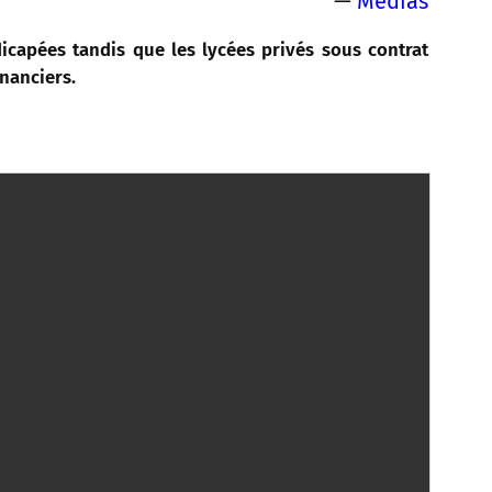
—
Médias
capées tandis que les lycées privés sous contrat
nanciers.