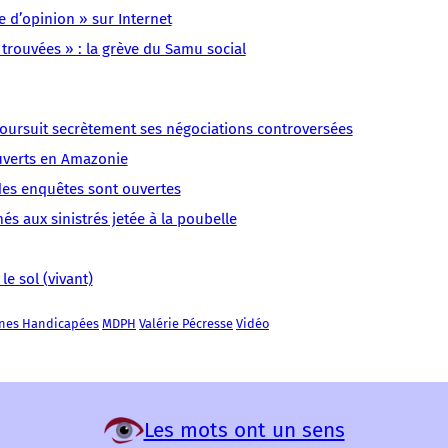
LMOUS
LMOUS
LMOUS
LMOUS
LMOUS
LMOUS
LMOUS
e d’opinion » sur Internet
–
–
–
–
–
–
–
 trouvées » : la grève du Samu social
de
Handicap
brutale
milliers
que
Pécresse
pour
recevoir
Île-
du
de
les
Vidéo
les
des
de-
financement
personnes
lycées
En
Personnes
 poursuit secrètement ses négociations controversées
subventions
France
des
handicapées
privés
Île-
Handicapées
facultatives
Maisons
MDPH
tandis
sous
ouverts en Amazonie
de-
MDPH
Départementales
touche
contrat
 des enquêtes sont ouvertes
France,
Valérie
des
continuent
la
s aux sinistrés jetée à la poubelle
suppression
le sol (vivant)
nnes Handicapées
MDPH
Valérie Pécresse
Vidéo
Les mots ont un sens