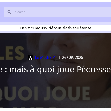
En vrac
Lmous
Vidéos
Initiatives
Détente
Le Média YT
24/09/2025
|
e : mais à quoi joue Pécresse