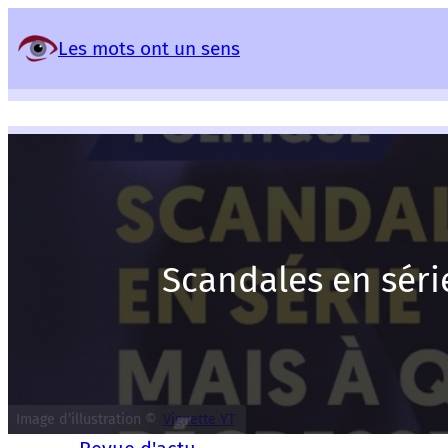
Panneau de gestion des services
Les mots ont un sens
Scandales en séri
Image d’illustration ©
Vignette YT