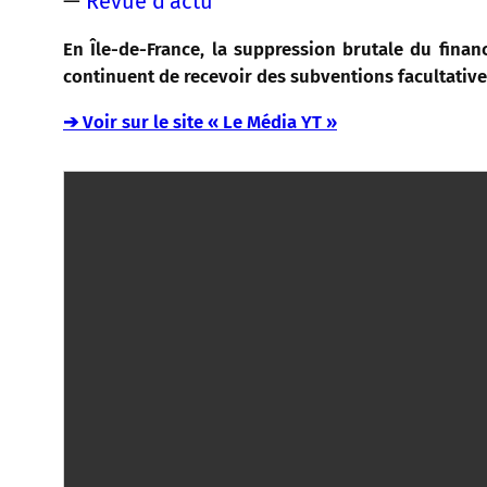
—
Revue d'actu
En Île-de-France, la suppression brutale du fin
continuent de recevoir des subventions facultativ
➔ Voir sur le site « Le Média YT »