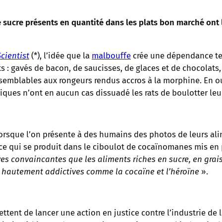
le sucre présents en quantité dans les plats bon marché ont
cientist
(*), l’idée que la
malbouffe
crée une dépendance ten
ts : gavés de bacon, de saucisses, de glaces et de chocolat
blables aux rongeurs rendus accros à la morphine. En outre,
riques n’ont en aucun cas dissuadé les rats de boulotter le
Lorsque l’on présente à des humains des photos de leurs ali
ce qui se produit dans le ciboulot de cocaïnomanes mis en
es convaincantes que les aliments riches en sucre, en grais
 hautement addictives comme la cocaïne et l’héroïne
».
ttent de lancer une action en justice contre l’industrie de 