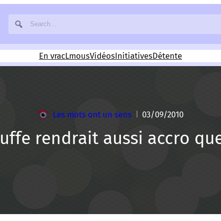
En vrac
Lmous
Vidéos
Initiatives
Détente
Les mots ont un sens
03/09/2010
|
uffe rendrait aussi accro qu