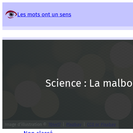
Panneau de gestion des services
Les mots ont un sens
Science : La malbo
Image d’illustration ©
704417
|
Pixabay
|
CC0 or Pixabay