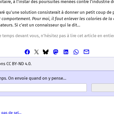
nitaire, à l’instar des poursuites menées contre l’industrie 
aré qu’une solution consisterait à donner un petit coup de 
comportement. Pour moi, il faut enlever les calories de la 
ateurs. Si c’est un connaisseur qui le dit…
e temps devant vous, n’hésitez pas à lire cet article en entie
Partager
Partager
Partager
Partager
Partager
Partager
Partager
cet
cet
cet
cet
cet
cet
cet
article
article
article
article
article
ons CC BY‑ND 4.0.
article
article
via
via
via
via
via
via
via
Email
Facebook
Mastodon
Linkedin
Whatsapp
Bluesky
Twitter
emps. On envoie quand on y pense…
–
–
–
–
–
–
–
Les
Les
Les
Les
Les
Les
Les
mots
mots
mots
mots
mots
mots
mots
ont
ont
ont
ont
ont
ont
ont
un
un
un
un
un
un
un
 pas de sel…
sens
sens
sens
sens
sens