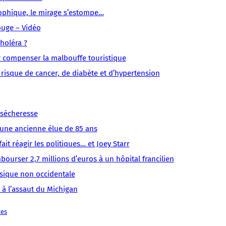
sens
sens
/
/
/
/
/
ophique, le mirage s’estompe…
/
/
LMOUS
LMOUS
LMOUS
LMOUS
LMOUS
ouge – Vidéo
LMOUS
LMOUS
–
–
–
–
–
–
–
choléra ?
shoot
Agroalimentaire
en
ont
drogues
que
Science
ur compenser la malbouffe touristique
de
Alimentation
quantité
le
dures.
le
Sciences
risque de cancer, de diabète et d’hypertension
cheese
Drogues
dans
même
Pssst,
gras,
De
?
Malnutrition
les
effet
pssst…
le
récentes
Selon
plats
sur
Un
sel
études
un
bon
le
petit
a sécheresse
et
montrent
article
marché
cerveau
d’une ancienne élue de 85 ans
le
de
que
sucre
it réagir les politiques… et Joey Starr
la
les
présents
ourser 2,7 millions d’euros à un hôpital francilien
sique non occidentale
 à l’assaut du Michigan
ces