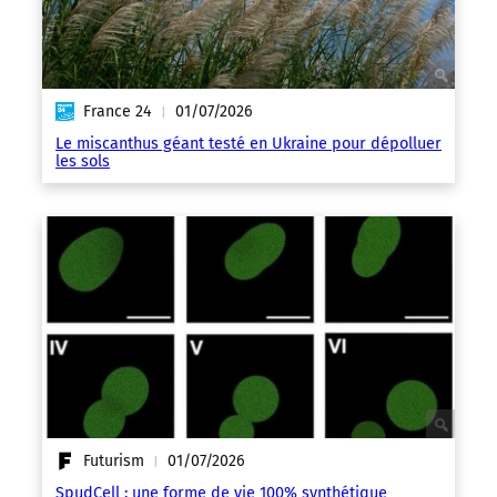
France 24
01/07/2026
|
Le miscanthus géant testé en Ukraine pour dépolluer
les sols
Futurism
01/07/2026
|
SpudCell : une forme de vie 100% synthétique