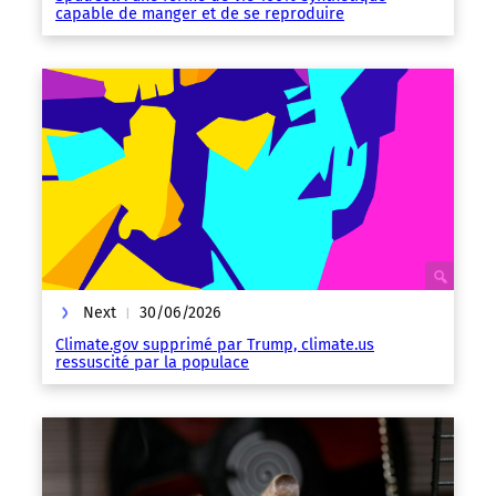
capable de manger et de se reproduire
Next
30/06/2026
|
Climate.gov supprimé par Trump, climate.us
ressuscité par la populace