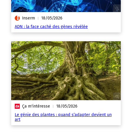
Inserm
18/05/2026
|
ADN : la face caché des gènes révélée
Ça m'intéresse
18/05/2026
|
Le génie des plantes : quand s’adapter devient un
art