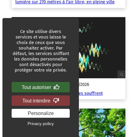
lumière sur 270 mètres à l’air libre, en pleine ville
Ce site utilise divers
services et vous laisse le
choix de ceux que vous
souhaitez activer. Par
défaut, les services sniffant
les données personnelles
sont désactivés pour
protéger votre vie privée.
Techno-science.net
10/05/2026
|
Tout autoriser
Les plantes « crient » quand elles souffrent
Tout interdire
Personalize
Privacy policy