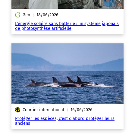
Geo
18/06/2026
|
L’énergie solaire sans batterie : un système japonais
de photosynthèse artificielle
Courrier international
16/06/2026
|
Protéger les espèces, c’est d’abord protéger leurs
anciens