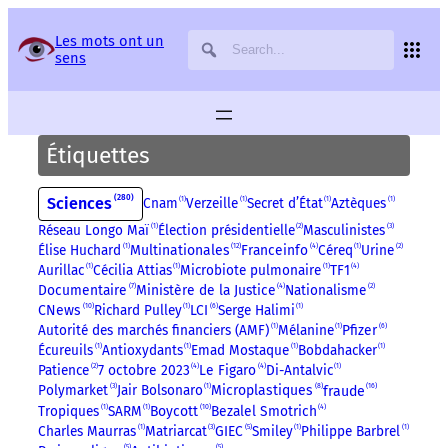
Panneau de gestion des services
Les mots ont un
sens
Étiquettes
280
Sciences
Cnam
1
Verzeille
1
Secret d’État
1
Aztèques
1
Réseau Longo Maï
1
Élection présidentielle
2
Masculinistes
3
12
Élise Huchard
1
Multinationales
Franceinfo
4
Céreq
1
Urine
2
Aurillac
1
Cécilia Attias
1
Microbiote pulmonaire
1
TF1
4
Documentaire
7
Ministère de la Justice
4
Nationalisme
2
10
CNews
Richard Pulley
1
LCI
6
Serge Halimi
1
Autorité des marchés financiers (AMF)
1
Mélanine
1
Pfizer
6
Écureuils
1
Antioxydants
1
Emad Mostaque
1
Bobdahacker
1
Patience
2
7 octobre 2023
4
Le Figaro
4
Di-Antalvic
1
16
8
Polymarket
3
Jair Bolsonaro
1
Microplastiques
fraude
10
Tropiques
1
SARM
1
Boycott
Bezalel Smotrich
4
Charles Maurras
1
Matriarcat
3
GIEC
5
Smiley
1
Philippe Barbrel
1
5
5