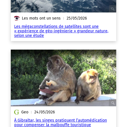
Les mots ont un sens
25/05/2026
|
Les mégaconstellations de satellites sont une
« expérience de géo-ingénierie » grandeur nature,
selon une étude
Geo
24/05/2026
|
À Gibraltar, les singes pratiquent l’automédication
pour compenser la malbouffe touristique